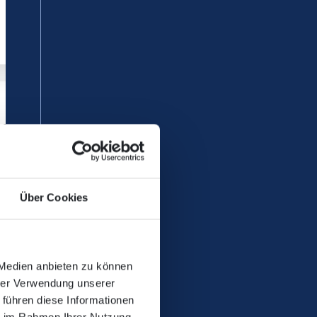
einschaft gewinnt
s Hunsrückhöhenstraße Süd
reis, dem Zweckverband
 (SPNV-Nord) und dem…
Über Cookies
 Medien anbieten zu können
hrer Verwendung unserer
 führen diese Informationen