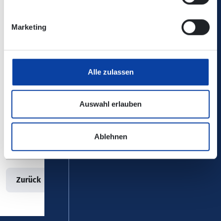
eröffnet“, betont Stephan Pauly, Geschäftsführer des VRM.
„Neben dem günstigen und stark rabattierten Preis des ab
Marketing
dem kommenden Wintersemester 2024/25 gültigen
Semestertickets zu 29,40 € im Monat überzeugt zudem die
räumlich und zeitlich uneingeschränkte Nutzbarkeit auf
dem gesamten Gebiet der Bundesrepublik Deutschland.
Alle zulassen
Damit werden alle Verbund- und Tarifgrenzen innerhalb
Deutschlands überwunden und die Studierenden beider
Hochschulen in Koblenz haben für die Dauer ihres
Auswahl erlauben
Studiums stets einen gültigen Fahrausweis für den
gesamten Nahverkehr Deutschlands griffbereit in der
Ablehnen
Tasche bzw. im Smartphone hinterlegt,“ führt Pauly aus.
Zurück