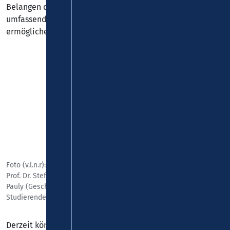
Belangen der Studierenden zu entsprechen sowie eine
umfassende umwelt- und klimafreundliche Mobilität zu
ermöglichen.
Foto (v.l.n.r): Prof. Dr. Karl Stoffel (Präsident Hochschule Koblenz),
Prof. Dr. Stefan Wehner (Präsident Universität Koblenz), Stephan
Pauly (Geschäftsführer VRM GmbH), Arne Kalkan (Geschäftsführer
Studierendenwerk Koblenz)
Derzeit können die Studierenden bei Bedarf gegen die