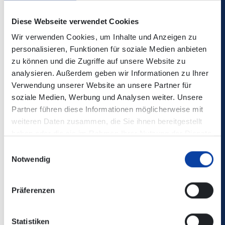
Handyticket. In Ausnahmefällen ist auf Antrag auch eine
Ausgabe auf einer Chipkarte möglich, hierbei fallen
Diese Webseite verwendet Cookies
jedoch Zusatzgebühren an.
Wir verwenden Cookies, um Inhalte und Anzeigen zu
personalisieren, Funktionen für soziale Medien anbieten
Am 04.07.2024 unterzeichneten die Vertreter der
zu können und die Zugriffe auf unsere Website zu
Hochschulen im Verkehrsverbund Rhein-Mosel sowie der
analysieren. Außerdem geben wir Informationen zu Ihrer
Geschäftsführer des Verkehrsverbundes Rhein-Mosel die
Verwendung unserer Website an unsere Partner für
entsprechenden Verträge.
soziale Medien, Werbung und Analysen weiter. Unsere
Partner führen diese Informationen möglicherweise mit
weiteren Daten zusammen, die Sie ihnen bereitgestellt
„Nach den intensiven Verhandlungen der vergangenen
haben oder die sie im Rahmen Ihrer Nutzung der Dienste
Monate freue ich mich sehr, dass die Hochschule Koblenz
gesammelt haben.
und die Universität Koblenz in Kooperation mit dem
Einwilligungsauswahl
Notwendig
Studierendenwerk Koblenz sowie der Verkehrsverbund
Rhein-Mosel GmbH (VRM) mit der heutigen
Vertragsunterzeichnung zur Einführung des
Präferenzen
Deutschlandtickets als „neues“ Semesterticket allen
Studierenden die vielfältigen Vorteile bei der täglichen
Nutzung des Öffentlichen Personennahverkehrs (ÖPNV)
Statistiken