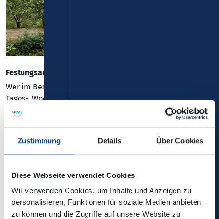
Festungsaufzug Koblenz Ehrenbreitstein
Wer im Besitz einer gültigen VRM-Fahrkarte ist, z. B.
Tages-, Wochen-, Monatskarte im Abo oder ein Rheinland-
Pfalz-Ticket oder eine BahnCard 100 besitzt, kann den
Ehrenbreitsteiner Festungsaufzug kostenlos nutzen. Dies
beinhaltet allerdings nicht den Eintritt zur Festung
Zustimmung
Details
Über Cookies
Ehrenbreitstein oder für Veranstaltungen.
An dem dort aufgestellten Kassenautomaten verwenden
Diese Webseite verwendet Cookies
Sie bitte die Option „VRM / ÖPNV“-Tausch. Hier können
Wir verwenden Cookies, um Inhalte und Anzeigen zu
Sie entsprechend des Tarifs Ihrer (ebenfalls in der Wabe
personalisieren, Funktionen für soziale Medien anbieten
106) gültigen VRM-Fahrkarte ein Ticket wählen, welches
zu können und die Zugriffe auf unsere Website zu