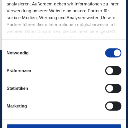
der Automat anschließend für Sie erstellt und ausgibt.
analysieren. Außerdem geben wir Informationen zu Ihrer
Verwendung unserer Website an unsere Partner für
Ab 01.04.2024 gilt das Deutschlandticket auch für den
soziale Medien, Werbung und Analysen weiter. Unsere
Festungsaufzug.
Partner führen diese Informationen möglicherweise mit
weiteren Daten zusammen, die Sie ihnen bereitgestellt
haben oder die sie im Rahmen Ihrer Nutzung der Dienste
gesammelt haben.
Einwilligungsauswahl
Notwendig
Verkehrsverbund Rhein-Mosel GmbH
Präferenzen
0800 5 986 986
Statistiken
kostenfrei täglich 8 - 20 Uhr
Marketing
Ihr Kontakt zu uns