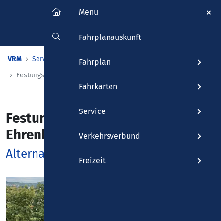
Menu
Fahrplanauskunft
VRM
Service
"Mehr" Mobilität
Fahrplan
Festungsaufzug Koblenz Ehrenbreitstein
Fahrkarten
Service
Festungsaufzug Koblenz
Ehrenbreitstein
Verkehrsverbund
Alternative Fahrangebote
Freizeit