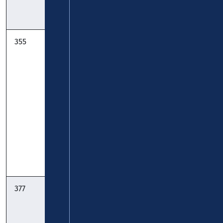
Fahrplan
355
FreizeitBus
Verkehrsbetriebe
Goldenes
Mittelrhein -
Maifeld:
Verkehrsbetrieb
Münstermaifeld
Rhein-Eifel-
– Burg
Mosel GmbH
Pyrmont –
Roes – Pillig –
Polch:
Fahrplan
Taschenfahrplan
377
FreizeitBus
Verkehrsbetriebe
Eifler
Mittelrhein -
Feuerkrater:
Verkehrsbetrieb