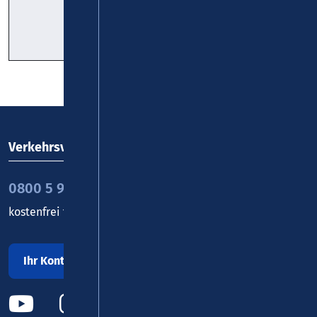
Fahrplan
Taschenfahrplan
Verkehrsverbund Rhein-Mosel GmbH
0800 5 986 986
kostenfrei täglich 8 - 20 Uhr
Ihr Kontakt zu uns