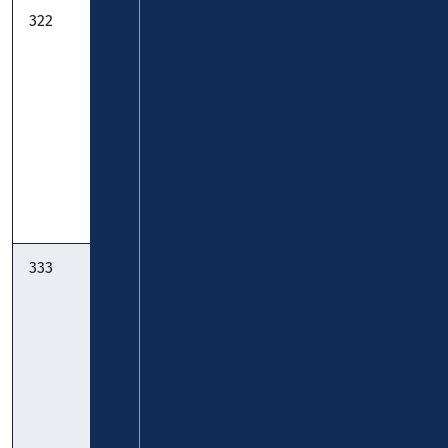
322
FreizeitBus
Verkehrsbetriebe
Vulkanpark:
Mittelrhein -
Niedermendig
Verkehrsbetrieb
- Maria Laach -
Rhein-Eifel-
Engeln -
Mosel GmbH
Kempenich:
Fahrplan
Taschenfahrplan
333
FreizeitBus
Verkehrsbetriebe
Pellenzvulkane:
Mittelrhein -
Saffig - Plaidt -
Verkehrsbetrieb
Kruft -
Rhein-Eifel-
Niedermendig
Mosel GmbH
- Maria Laach:
gültig ab
30.03.2026