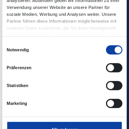
analysieren. Außerdem geben wir Informationen zu Ihrer
Mayen:
Verwendung unserer Website an unsere Partner für
gültig ab
soziale Medien, Werbung und Analysen weiter. Unsere
30.03.2026
Partner führen diese Informationen möglicherweise mit
weiteren Daten zusammen, die Sie ihnen bereitgestellt
Fahrplan
haben oder die sie im Rahmen Ihrer Nutzung der Dienste
Taschenfahrplan
gesammelt haben.
Einwilligungsauswahl
Notwendig
399
FreizeitBus
Verkehrsbetriebe
Vulkanregion
Mittelrhein -
Präferenzen
Laacher See:
Verkehrsbetrieb
Mayen -
Rhein-Eifel-
Rieden - Maria
Mosel GmbH
Statistiken
Laach -
Nickenich -
Marketing
Andernach -
Namedy:
Fahrplan