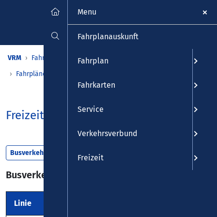
Menu
Fahrplanauskunft
VRM
Fahrplan
Fahrplantabellen
Fahrplan
Fahrpläne nach Region/Kategorie
FreizeitBus
Fahrkarten
Service
FreizeitBus
Verkehrsverbund
Busverkehr
Freizeit
Busverkehr
Linie
Strecke
Anbieter