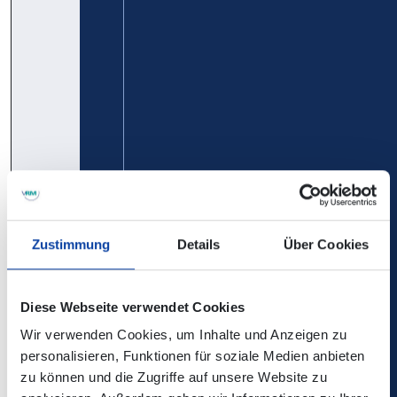
Mayen -
Rhein-Eifel-
Kürrenberg -
Mosel GmbH
Nachtsheim -
Boos - Bermel
- Monreal -
Mayen:
gültig ab
30.03.2026
Fahrplan
Taschenfahrplan
Zustimmung
Details
Über Cookies
388
FreizeitBus
Verkehrsbetriebe
Wachholderheiden:
Mittelrhein -
Mayen -
Verkehrsbetrieb
Diese Webseite verwendet Cookies
Langenfeld -
Rhein-Eifel-
Wir verwenden Cookies, um Inhalte und Anzeigen zu
Arft -
Mosel GmbH
personalisieren, Funktionen für soziale Medien anbieten
Herresbach -
zu können und die Zugriffe auf unsere Website zu
Kürrenberg -