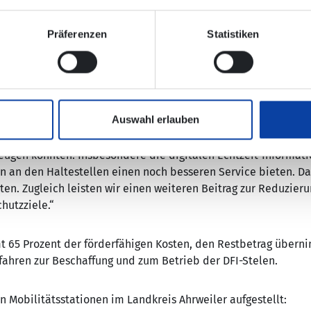
ürgerinnen und Bürgern Echtzeitdaten für Bus und Bahn an den 
Präferenzen
Statistiken
Anzeigen der genauen Abfahrtszeiten die Attraktivität der Nut
ng der gut getakteten Busse und Bahnen in der Bevölkerung e
s. „Zudem sollen die Zugangsbarrieren zum ÖPNV abgesenkt 
itätsstationen angeregt werden.“
Auswahl erlauben
eises Ahrweiler, ergänzt: „Ich freue mich sehr, dass die einge
ugen konnten. Insbesondere die digitalen Echtzeit-Informati
 an den Haltestellen einen noch besseren Service bieten. D
lten. Zugleich leisten wir einen weiteren Beitrag zur Reduzie
hutzziele.“
 65 Prozent der förderfähigen Kosten, den Restbetrag über
fahren zur Beschaffung und zum Betrieb der DFI-Stelen.
 Mobilitätsstationen im Landkreis Ahrweiler aufgestellt: