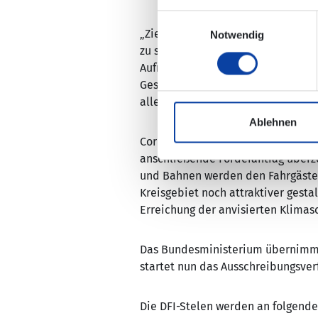
Einwilligungsauswahl
„Ziel des Vorhabens ist es, den B
Notwendig
zu stellen. Der VRM will mit dem 
Aufmerksamkeit für und Wahrnehmu
Geschäftsführer der VRM GmbH, au
aller Verkehrsmittel an den Mobil
Ablehnen
Cornelia Weigand, Landrätin des Kr
anschließende Förderantrag überze
und Bahnen werden den Fahrgästen
Kreisgebiet noch attraktiver gesta
Erreichung der anvisierten Klimasc
Das Bundesministerium übernimmt
startet nun das Ausschreibungsver
Die DFI-Stelen werden an folgenden