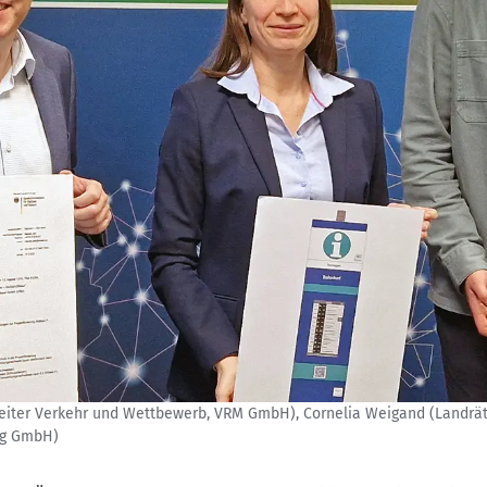
hsleiter Verkehr und Wettbewerb, VRM GmbH), Cornelia Weigand (Landrätin
ing GmbH)