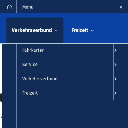
FAQ
Kontakt
Suche
Menu
Fahrplanauskunft
Verkehrsverbund
Freizeit
Fahrplan
Fahrkarten
Service
Verkehrsverbund
tung der
Freizeit
 Ahrweiler