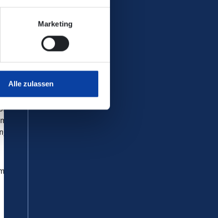
Mobilitätsstationen zur Verfügung
Marketing
zung des ÖPNV und die
rhöhen,“ führt Stephan Pauly,
und parallel zur Inanspruchnahme
Alle zulassen
reichte Projektskizze und der
onen zu den Abfahrten der Busse
amit können wir den ÖPNV im
rung der CO2-Emissionen sowie der
nimmt die VRM-GmbH. Der VRM