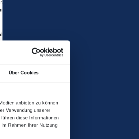
verschiedenen Städten und
eigern (DFI-Stelen) ausgestattet
hrtszeiten im
nbedarfsverkehr (Anruf-Linien-
aus wird auf den Stelen die aktuell
en E-Bike-Verleihsystems
Über Cookies
und leistungsstarker Solarzellen
osten gegenüber alternativ
 Medien anbieten zu können
hrer Verwendung unserer
be des Verkehrsverbundes Rhein-­
 führen diese Informationen
reiheit stehen an den Stelen
ie im Rahmen Ihrer Nutzung
nittstelle auch vorlesen lassen