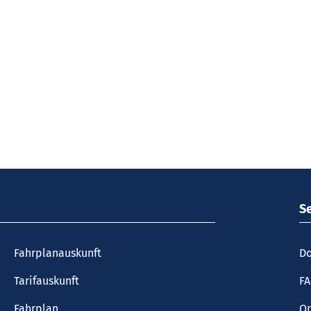
S
Fahrplanauskunft
Do
Tarifauskunft
F
Fahrplan
On