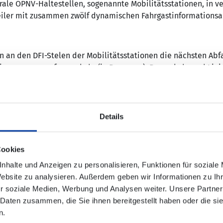
ale ÖPNV-Haltestellen, sogenannte Mobilitätsstationen, in 
ler mit zusammen zwölf dynamischen Fahrgastinformationsanz
an den DFI-Stelen der Mobilitätsstationen die nächsten Abfa
enenpersonenfernverkehr (in Remagen), Busverkehr und Linie
mittels Anzeige auf ePaper zur Verfügung gestellt. Darüber hin
tationen ausleihbaren Fahrräder des im März 2024 gestartet
Details
n wird kostengünstig und umweltfreundlich mittels moderner 
lgt über Mobilfunk. Dies reduziert die Tiefbau- und Betriebsk
Cookies
deutlich.
nhalte und Anzeigen zu personalisieren, Funktionen für soziale
Website zu analysieren. Außerdem geben wir Informationen zu I
tehende und anbieterübergreifende Fahrplan-Datendrehschei
r soziale Medien, Werbung und Analysen weiter. Unsere Partner
ike-Betreibers angeschlossen. Zur Verbesserung der Barrieref
 Daten zusammen, die Sie ihnen bereitgestellt haben oder die s
nen man sich die Informationen über eine „Text to Speech“-Sch
n.