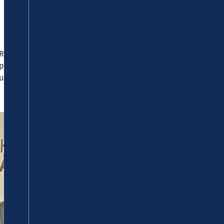
RM) hatte sich im Herbst 2023 auf
erprogramms „Förderung von
usbau von Mobilitätsstationen