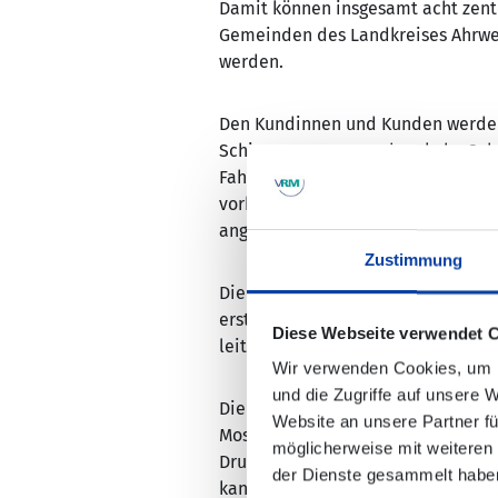
Damit können insgesamt acht zentr
Gemeinden des Landkreises Ahrwei
werden.
Den Kundinnen und Kunden werden 
Schienenpersonennahverkehr, Schi
Fahrten) in Echtzeit übersichtlich 
vorhandene Anzahl der an diesen S
angezeigt.
Zustimmung
Die Stromversorgung der DFI-Stele
erstellt, die Datenversorgung erfo
Diese Webseite verwendet 
leitungsgebundenen Ausführungen 
Wir verwenden Cookies, um I
und die Zugriffe auf unsere 
Die DFI-Stelen werden an die bes
Website an unsere Partner fü
Mosel sowie die Datenbank des E-B
möglicherweise mit weiteren
Drucktasten zur Verfügung, mit de
der Dienste gesammelt habe
kann.