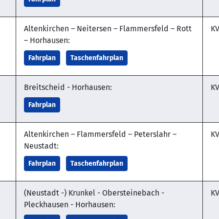
Altenkirchen – Neitersen – Flammersfeld – Rott
KV
– Horhausen:
Fahrplan
Taschenfahrplan
Breitscheid - Horhausen:
KV
Fahrplan
Altenkirchen – Flammersfeld – Peterslahr –
KV
Neustadt:
Fahrplan
Taschenfahrplan
(Neustadt -) Krunkel - Obersteinebach -
KV
Pleckhausen - Horhausen: