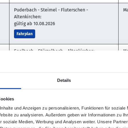
Puderbach - Steimel - Fluterschen -
Ma
Altenkirchen:
gültig ab 10.08.2026
Fahrplan
Seelbach – Stürzelbach – Altenkirchen:
Ma
Fahrplan
Taschenfahrplan
Altenkirchen – Rodenbach – Borod –
Ma
Details
Altenkirchen:
Fahrplan
Taschenfahrplan
Cookies
nhalte und Anzeigen zu personalisieren, Funktionen für soziale
Altenkirchen – Borod – Rodenbach –
Ma
Website zu analysieren. Außerdem geben wir Informationen zu I
Altenkirchen:
r soziale Medien, Werbung und Analysen weiter. Unsere Partner
gültig bis 09.08.2026