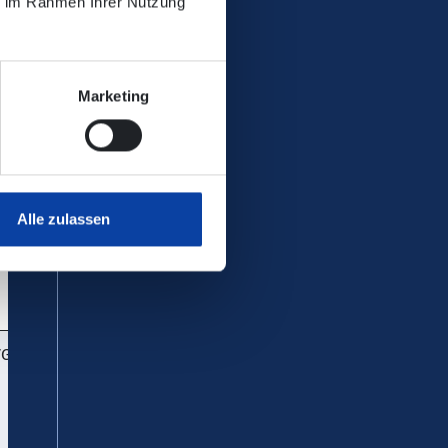
ie im Rahmen Ihrer Nutzung
rtin Becker
Marketing
Alle zulassen
G Zickenheiner
G Zickenheiner