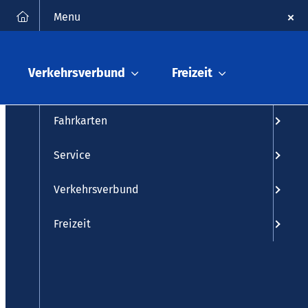
FAQ
Kontakt
English
Suche
Menu
Fahrplanauskunft
Verkehrsverbund
Freizeit
Fahrplan
Fahrkarten
Service
Verkehrsverbund
Freizeit