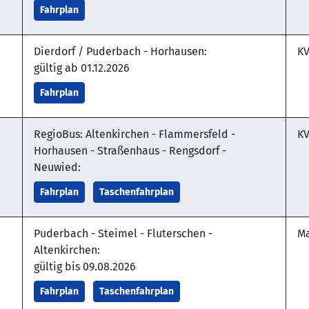
Fahrplan
Dierdorf / Puderbach - Horhausen:
KV
gültig ab 01.12.2026
Fahrplan
RegioBus: Altenkirchen - Flammersfeld -
KV
Horhausen - Straßenhaus - Rengsdorf -
Neuwied:
Fahrplan
Taschenfahrplan
Puderbach - Steimel - Fluterschen -
Ma
Altenkirchen:
gültig bis 09.08.2026
Fahrplan
Taschenfahrplan