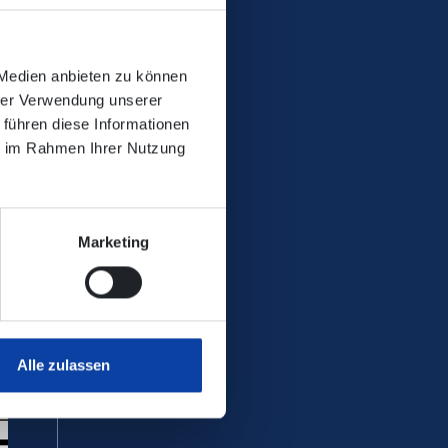
 Medien anbieten zu können
hrer Verwendung unserer
 führen diese Informationen
ie im Rahmen Ihrer Nutzung
 Tagen rund um die Uhr im
Marketing
se Karte übertragbar, so dass Sie
zung
Alle zulassen