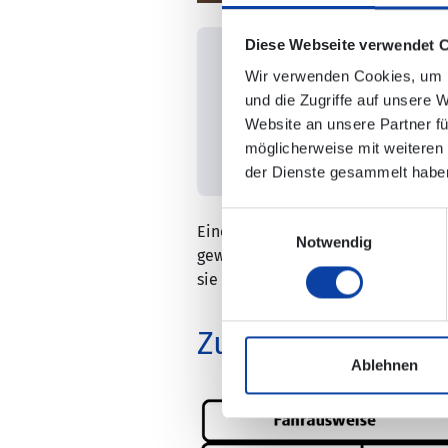
Diese Webseite verwendet 
Gültig an 7 aufeinand
Wir verwenden Cookies, um I
und die Zugriffe auf unsere 
1. Gültigkeitstag ist fr
Website an unsere Partner fü
Karte ist übertragbar
möglicherweise mit weiteren
der Dienste gesammelt habe
Einwilligungsauswahl
Eine ganze Woche ohne Verkehrsstr
Notwendig
gewählten Geltungsbereich. Dabei k
sie einfach weitergeben können.
Zuschlagkarten f
Ablehnen