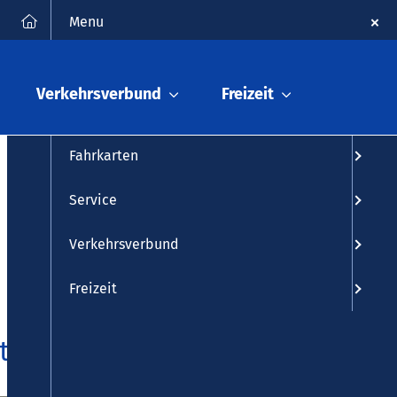
FAQ
Kontakt
English
Suche
Menu
Fahrplanauskunft
Verkehrsverbund
Freizeit
Fahrplan
Fahrkarten
Service
Verkehrsverbund
Freizeit
ten!