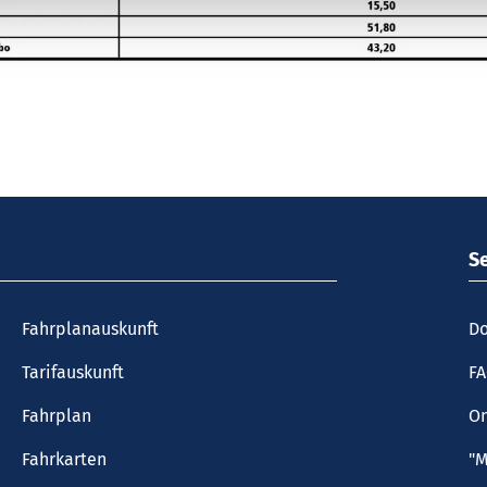
S
Fahrplanauskunft
Do
Tarifauskunft
F
Fahrplan
On
Fahrkarten
"M