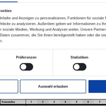
Cookies
erfolgenden Tagen
nhalte und Anzeigen zu personalisieren, Funktionen für soziale
Website zu analysieren. Außerdem geben wir Informationen zu I
ei wählbar
r soziale Medien, Werbung und Analysen weiter. Unsere Partner
 Daten zusammen, die Sie ihnen bereitgestellt haben oder die s
n.
ess mit der Wochenkarte! Sie gilt an 7 aufeinanderfolgenden
Präferenzen
Statistiken
önnen Sie den 1. Gültigkeitstag frei wählen. Außerdem ist die
ür regelmäßige 1. Klasse-Benut
Auswahl erlauben