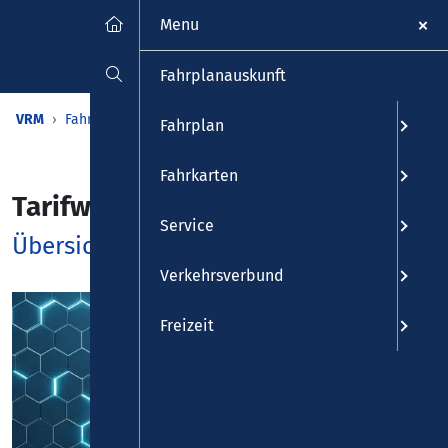
Menu
Fahrplanauskunft
VRM
Fahrkarten
Tarif
Tarifwabenplan
Fahrplan
Fahrkarten
Tarifwabenplan
Service
Übersichtlich und informativ
Verkehrsverbund
Freizeit