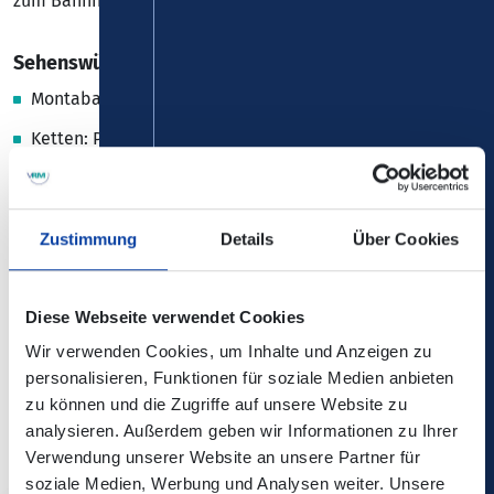
zum Bahnhof Siershahn (nicht Weg 4).
Sehenswürdigkeiten
Montabaur: Schloss Montabaur mit Park und Marktplatz
Ketten: Pfarrkirche St. Peter
Hillhof
Ritzmühle
Zustimmung
Details
Über Cookies
Kramberg
Steimel
Diese Webseite verwendet Cookies
Wirges: Pfarrkirche St. Bonifatius
Wir verwenden Cookies, um Inhalte und Anzeigen zu
Siershahn: Töpfereien, Schaubergwerk mit Füh­rungen
personalisieren, Funktionen für soziale Medien anbieten
(Tel.: 02602 / 68 90)
zu können und die Zugriffe auf unsere Website zu
analysieren. Außerdem geben wir Informationen zu Ihrer
Verwendung unserer Website an unsere Partner für
soziale Medien, Werbung und Analysen weiter. Unsere