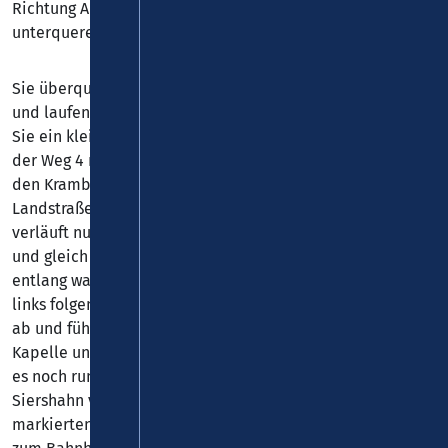
Richtung Autobahn A3, die Sie bei Eschelbach
unterqueren.
Sie überqueren die Bahnstrecke Montabaur-Siershahn
und laufen am Hillhof vorbei nach Staudt. Im Ort gehen
Sie ein kleines Stück über die Kreisstraße K82, dann biegt
der Weg 4 nach links zum Kramberg ab. Weiter geht es um
den Kram­berg herum, durch ein Waldstück bis zur
Landstraße L 300, der Kannenbäckerstraße. Der Weg
verläuft nur wenige Meter auf der Straße, biegt links ab
und gleich wieder rechts in den Wald. Am Waldrand
entlang wandern Sie zur Kreisstraße K42, der Sie nach
links folgen. Vor der Gabelung biegt der Weg nach rechts
ab und führt Sie zum Steimel (334 m, alte Kultstätte mit
Kapelle und Kreuzweg). Vom Steimel nach Siershahn sind
es noch rund 3 km, der Weg 4 verläuft zunächst an
Siershahn vorbei. Ab dem Ortsrand folgen Sie dem
markierten Radwanderweg an der Grillhütte vorbei bis