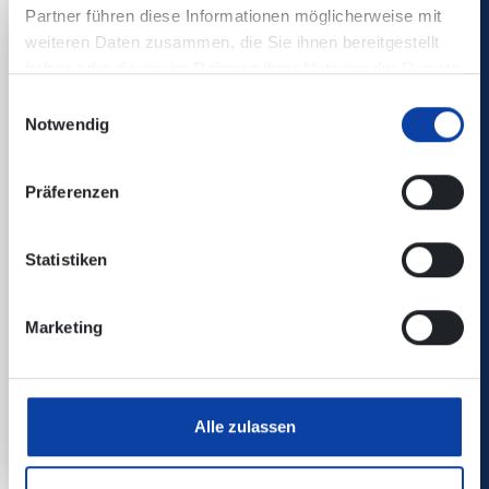
Partner führen diese Informationen möglicherweise mit
weiteren Daten zusammen, die Sie ihnen bereitgestellt
haben oder die sie im Rahmen Ihrer Nutzung der Dienste
gesammelt haben.
Einwilligungsauswahl
Notwendig
Präferenzen
Statistiken
Westerwald Touristik-Service
Marketing
Kirchstraße 48a
56410 Montabaur
mail(at)westerwald.info
Alle zulassen
www.westerwald.info