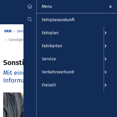
Menu
Fahrplanauskunft
VRM
Service
Infos & Download
Downloadcenter
Fahrplan
Sonstiges
Fahrkarten
Service
Sonstiges
Mit einem Klick zu den wichtigsten
Verkehrsverbund
Informationen
Freizeit