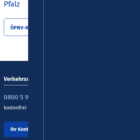
Pfalz
ÖPNV-Konzept Nord 11/2018
Verkehrsverbund Rhein-Mosel GmbH
0800 5 986 986
kostenfrei täglich 8 - 20 Uhr
Ihr Kontakt zu uns