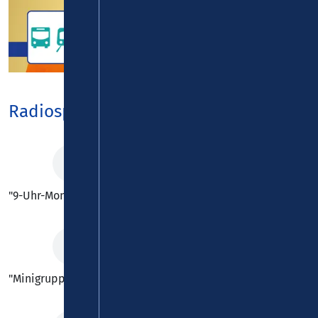
Radiospots 2026
"9-Uhr-Monatskarte im Abo"
"Minigruppenkarte"