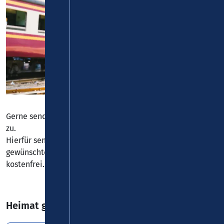
Gerne senden wir Ihnen unser Informationsmaterial auch
zu.
Hierfür senden Sie bitte eine
E-Mail
mit der Angabe der
gewünschten Infobroschüren. Der Versand erfolgt für Sie
kostenfrei.
Heimat genießen 2026 von Manuel Andrack