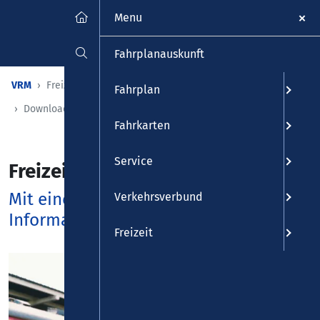
Menu
Fahrplanauskunft
VRM
Freizeit
VRM-Region erleben
Fahrplan
Downloadcenter Freizeit
Fahrkarten
Service
Freizeit
Mit einem Klick zu den wichtigsten
Verkehrsverbund
Informationen
Freizeit