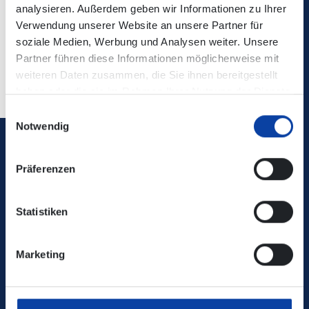
analysieren. Außerdem geben wir Informationen zu Ihrer
PDF, 561 KB
Verwendung unserer Website an unsere Partner für
soziale Medien, Werbung und Analysen weiter. Unsere
Partner führen diese Informationen möglicherweise mit
weiteren Daten zusammen, die Sie ihnen bereitgestellt
haben oder die sie im Rahmen Ihrer Nutzung der Dienste
gesammelt haben.
Einwilligungsauswahl
Notwendig
Verkehrsverbund Rhein-Mosel GmbH
Präferenzen
0800 5 986 986
Statistiken
kostenfrei täglich 8 - 20 Uhr
Marketing
Ihr Kontakt zu uns