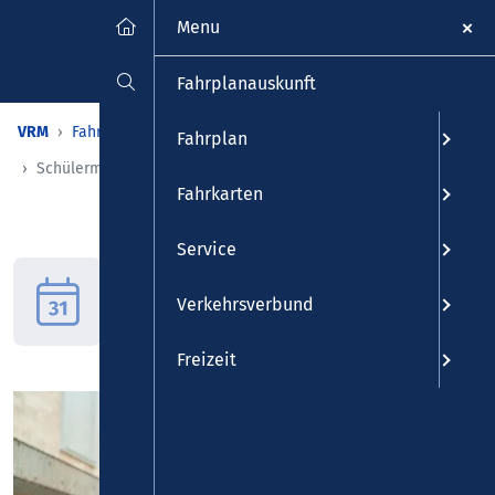
Menu
Fahrplanauskunft
VRM
Fahrkarten
Tickets
Schüler-Tickets
Fahrplan
Schülermonatskarte
Fahrkarten
Service
Schülermonatskarte
Die Schülermonatskarte ins
Verkehrsverbund
Auge fassen
Freizeit