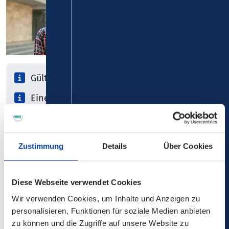
Gültig nur mit der Schülerkundenkarte
Einen Monat fahren
Die Schülermonatskarte hat auch Bestnoten in Sachen
Flexibilität: Als VRM-Gesamtnetzfahrkarte kannst Du
Zustimmung
Details
Über Cookies
dieses Ticket so oft und so lange nutzen, wie es Dir passt –
auch in der Freizeit. Denn Dein Ticket ist ebenso bunt an
Möglichkeiten wie dein Leben.
Diese Webseite verwendet Cookies
Wir verwenden Cookies, um Inhalte und Anzeigen zu
personalisieren, Funktionen für soziale Medien anbieten
zu können und die Zugriffe auf unsere Website zu
Schülerkundenkarte