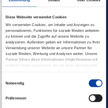
Diese Webseite verwendet Cookies
Wir verwenden Cookies, um Inhalte und Anzeigen zu
personalisieren, Funktionen für soziale Medien anbieten
zu können und die Zugriffe auf unsere Website zu
analysieren. Außerdem geben wir Informationen zu Ihrer
Verwendung unserer Website an unsere Partner für
soziale Medien, Werbung und Analysen weiter. Unsere
Partner führen diese Informationen möglicherweise mit
weiteren Daten zusammen, die Sie ihnen bereitgestellt
haben oder die sie im Rahmen Ihrer Nutzung der Dienste
gesammelt haben.
Einwilligungsauswahl
Notwendig
18.06.2026
Deutschland-Ticket Sommeraktion 2026
Präferenzen
Kampagne „Oh là là! Frankreich ist jetzt
so nah!“