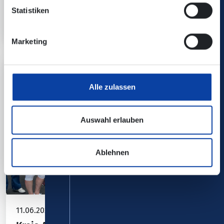
Statistiken
Im Juli und August Straßburg, Reims und Paris
entdecken - ganz ohne zusätzliche Kosten!
Marketing
Alle zulassen
Auswahl erlauben
Ablehnen
11.06.2026