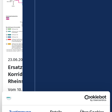
23.06.2026
Ersatzverkehr mit Bussen während der
Korridorsanierung auf der Rechten
Rheinstrecke
Vom 10. Juli 2026 (abends) bis
zum 12. Dezember 2026 ist die Strecke
zwischen Troisdorf und Wiesbaden für den
Zugverkehr aufgrund…
Zustimmung
Details
Über Cookies