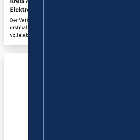
Kreis Ahrweiler: Testfahrt mit einem
Elektro-Standardbus
Der Verkehrsverbund Rhein-Mosel (VRM) testet
erstmals im Landkreis Ahr-weiler den Einsatz eines
vollelektrisch angetriebenen Standardbusses des…