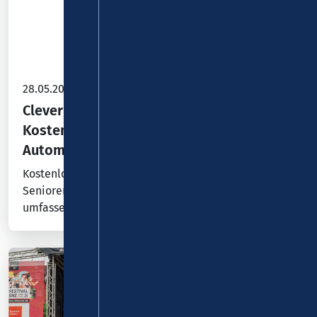
28.05.2026
Clever mobil mit Bus und Bahn:
Kostenlose Ticket- und
Automatenschulung
Kostenlose Ticket- und Automatenschulungen für
Senioren, Umsteigern oder Freizeitplanern. Ein
umfassender Überblick über die vielfältigen…