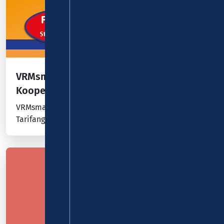
VRMsmart – das neue Tarifangebot in
Kooperation mit FAIRTIQ
VRMsmart, so heißt das neue, clevere und moderne
Tarifangebot des VRM.