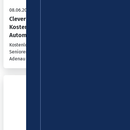
08.06.2026
Clever mobil mit Bus und Bahn:
Kostenlose Ticket- und
Automatenschulung
Kostenlose Ticket- und Automatenschulungen für
Senioren, Umsteigern oder Freizeitplanern in
Adenau und Altenahr.