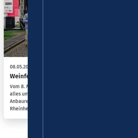
08.05.2026
Weinfestival Koblenz 2026
Vom 8. Mai bis 11. Juli 2026 dreht sich in Koblenz
alles um die Weinkultur – mit Weinen aus den
Anbauregionen Mosel, Mittelrhein, Ahr und
Rheinhessen.…
…
1
2
3
nächste