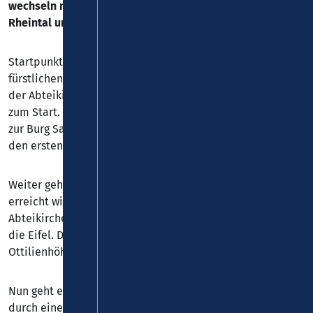
wechseln mit sagenhaft schönen Aussichten bis weit ins
Rheintal und in die Eifel hinein.
Startpunkt ist das Schloss Sayn, gegenüber dem
fürstlichen Schlosspark. Wer nicht am Schloss, sondern an
der Abteikirche parkt, gelangt über die Brexbachstraße
zum Start. Über die Schlossterrasse läuft der Pfad hinauf
zur Burg Sayn, am sehenswerten Gemäuer gibt es bereits
den ersten herrlichen Ausblick.
Weiter geht es auf geradem Weg bis die Oskarhöhe
erreicht wird. Hier findet man tolle Aussichten auf die
Abteikirche, das romantische "Alt-Sayn", das Rheintal und
die Eifel. Der Weg quert die L306 und erreicht bei der
Ottilienhöhe den Waldrand.
Nun geht es abwärts, über ein Nebental zum Brexbach,
durch eine abwechslungsreiche Bachauenlandschaft bis