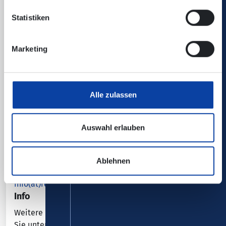
Statistiken
Marketing
Rhein-Mosel-Eifel-Touristik
Alle zulassen
Tourismuszweckverband des Landkreises
Mayen-Koblenz
Auswahl erlauben
Bahnhofstr. 9
56068 Koblenz
Tel.: 0261 / 108-419
Ablehnen
Fax: 0261 / 300 27 97
info(at)remet.de
Info
Weitere Informationen zum Saynsteig
finden
Sie unter
www.traumpfade.info
.