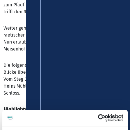
zum Pfadfinderlager. Ein schmaler Pfad führt hinauf und
trifft den Rheinsteig.
Weiter geht es bergauf zum Welterbe obergermanisch-
raetischer Limes mit dem rekonstruierten Römerturm.
Nun erlaubt der fast ebene Waldweg Erholung, der
Meisenhof lädt zur Einkehr.
Die folgende Passage über freies Feld bietet erneut tolle
Blicke über das Rheintal. Dann geht es hinab nach Sayn.
Vom Steg über den Brexbach, vorbei am Mühlenmuseum
Heins Mühle sind es nur noch wenige Schritte zurück zum
Schloss.
Highlights auf dem Saynsteig
Schloss und Burg Sayn
ehemalige Prämonstratenserabtei Sayn