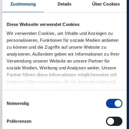
Zustimmung
Details
Über Cookies
weite Ausblicke von Oskarhöhe und „Loh“
UNESCO Welterbe Limes mit rekonstruiertem
Diese Webseite verwendet Cookies
Römerturm
Wir verwenden Cookies, um Inhalte und Anzeigen zu
herrliche Bachauenlandschaft im idyllischen Brextal
personalisieren, Funktionen für soziale Medien anbieten
zu können und die Zugriffe auf unsere Website zu
schöne Waldpfade
analysieren. Außerdem geben wir Informationen zu Ihrer
Verwendung unserer Website an unsere Partner für
Anreise
soziale Medien, Werbung und Analysen weiter. Unsere
Bus Linie 8 nach Sayn, Schloss
Partner führen diese Informationen möglicherweise mit
weiteren Daten zusammen, die Sie ihnen bereitgestellt
haben oder die sie im Rahmen Ihrer Nutzung der Dienste
gesammelt haben.
Einwilligungsauswahl
Notwendig
Präferenzen