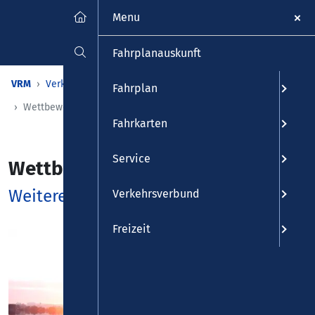
Menu
Fahrplanauskunft
VRM
Verkehrsverbund
Über uns
Fahrplan
Wettbewerb im Busverkehr
Fahrkarten
Service
Wettbewerb im Busverkehr
Weiterentwicklung als stetiges Ziel
Verkehrsverbund
Freizeit