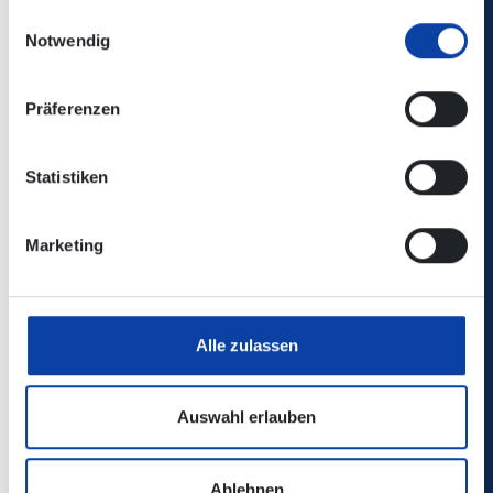
gesammelt haben.
Einwilligungsauswahl
Notwendig
Vorabbekanntmachung Teil 1
Präferenzen
Vorabbekanntmachung Teil 2
Statistiken
Linienbündel Altenkirchen
Marketing
mit den Linien 121-124, 250-255 und 408
Bereich Altenkirchen
Alle zulassen
Vorabbekanntmachung Teil 1
Auswahl erlauben
Vorabbekanntmachung Teil 2
Ablehnen