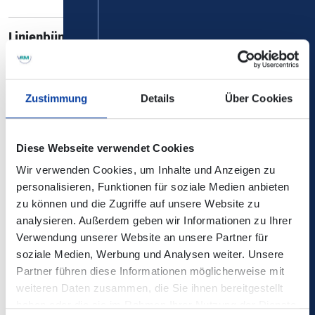
Linienbündel Rhein-Brohltal
mit den Linien 800-822, 825, 833, 867 und 868
Bereich Ahrweiler
Zustimmung
Details
Über Cookies
Vorabbekanntmachung Teil 1
Diese Webseite verwendet Cookies
Wir verwenden Cookies, um Inhalte und Anzeigen zu
personalisieren, Funktionen für soziale Medien anbieten
Vorabbekanntmachung Teil 2
zu können und die Zugriffe auf unsere Website zu
analysieren. Außerdem geben wir Informationen zu Ihrer
Verwendung unserer Website an unsere Partner für
Linienbündel Rhein-Ahr
soziale Medien, Werbung und Analysen weiter. Unsere
mit den Linien 824, 826-832, 834-842, 844, 846-854, 858,
Partner führen diese Informationen möglicherweise mit
859 und 869
weiteren Daten zusammen, die Sie ihnen bereitgestellt
Bereich Ahrweiler
haben oder die sie im Rahmen Ihrer Nutzung der Dienste