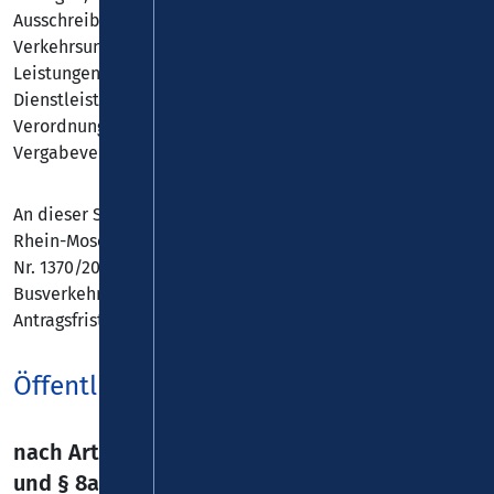
Ausschreibungswettbewerb. Sollte kein
Verkehrsunternehmen bereit sein, die geforderten
Leistungen ohne Zahlungen, d.h. ohne öffentlichen
Dienstleistungsauftrag im Sinne von Art. 3 Abs. 1 der
Verordnung (EG) Nr. 1370/2007 zu betreiben, wird ein
Vergabeverfahren eingeleitet.
An dieser Stelle veröffentlicht der Verkehrsverbund
Rhein-Mosel Vorabbekanntmachungen gemäß der VO (EG)
Nr. 1370/2007 und dem Personenbeförderungsgesetz für
Busverkehrsleistungen im VRM-Verbundgebiet. Auf die
Antragsfrist des § 12 Abs. 6 PBefG wird hingewiesen.
Öffentliche Vorabbekanntmachung
nach Art. 7 Abs. 2 der VO (EG) Nr. 1370/2007
und § 8a Abs. 2 PBefG