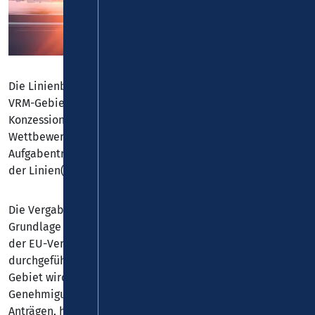
Die Linienbündelungskonzepte der Aufgabenträger im
VRM-Gebiet beinhalten die Harmonisierung von
Konzessionslaufzeiten und stellen einen geordneten
Wettbewerbskalender dar. Dabei soll nach Vorstellung der
Aufgabenträger grundsätzlich die Eigenwirtschaftlichkeit
der Linien(-bündel) erhalten werden.
Die Vergabeverfahren im Busverkehr werden auf
Grundlage des Personenbeförderungsgesetzes (PBefG) und
der EU-Verordnung 1370/2007 oder nach VOL/A
durchgeführt. Der Wettbewerb im Busverkehr im VRM-
Gebiet wird charakterisiert durch einen
Genehmigungswettbewerb zwischen eigenwirtschaftlichen
Anträgen, hilfsweise ergänzt durch einen