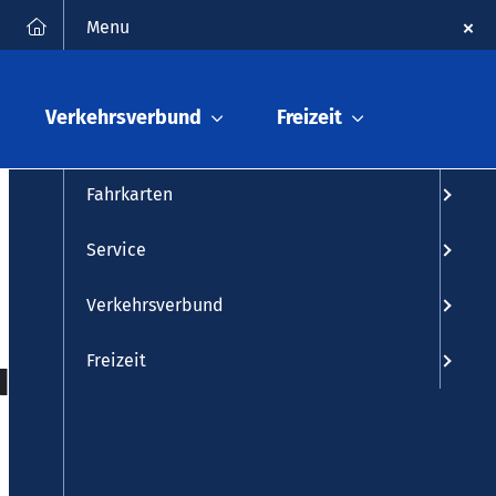
FAQ
Kontakt
English
Suche
Menu
Fahrplanauskunft
Verkehrsverbund
Freizeit
Fahrplan
Fahrkarten
Service
Verkehrsverbund
lar
Freizeit