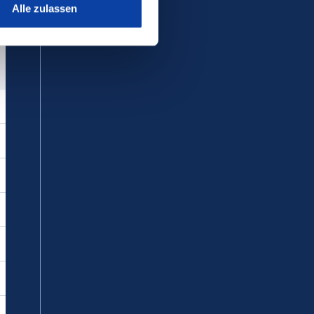
Alle zulassen
reditinstitut an, die von der VRM GmbH
 beginnend mit dem Belastungsdatum,