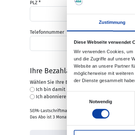
PLZ
*
Ort
*
Zustimmung
Telefonnummer
Diese Webseite verwendet 
Wir verwenden Cookies, um I
und die Zugriffe auf unsere 
Website an unsere Partner fü
Ihre Bezahlart
möglicherweise mit weiteren
der Dienste gesammelt habe
Wählen Sie Ihre Bezahlart
*
Ich bin damit einverstanden, dass die VRM 
Einwilligungsauswahl
Ich abonniere die VRM-MobilCard für 9 Euro/
Notwendig
SEPA-Lastschriftmandat, Kartenerhalt ca. 2 Wochen na
Das Abo ist 3 Monate vor Ablauf der MobilCard kündba