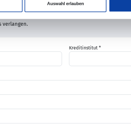
Auswahl erlauben
schrift einzuziehen. Zugleich weise ich hiermit mein K
ten einzulösen. Ich kann innerhalb von acht Wochen,
s verlangen.
Kreditinstitut
*