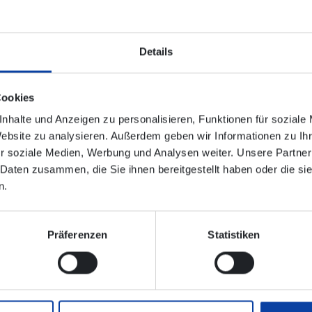
Details
E-Mail Adresse
*
Cookies
nhalte und Anzeigen zu personalisieren, Funktionen für soziale
Website zu analysieren. Außerdem geben wir Informationen zu I
r soziale Medien, Werbung und Analysen weiter. Unsere Partner
 Daten zusammen, die Sie ihnen bereitgestellt haben oder die s
n.
GmbH die Jahresgebühr von 9 Euro einmalig von meinem Konto
Jahr und erteile ein entsprechendes SEPA-Lastschriftmandat.
Präferenzen
Statistiken
ch Eingang des Antrages.
r