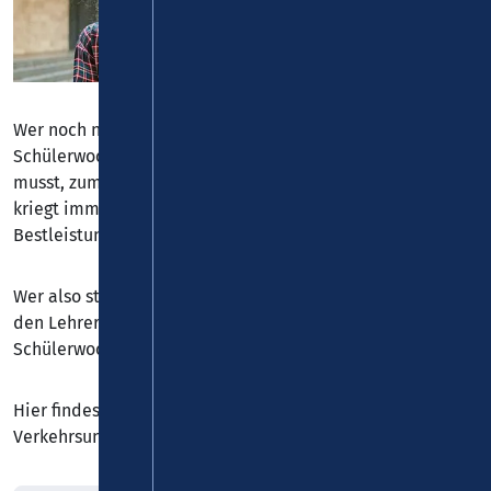
Wer noch nicht ausgelernt hat, der fährt mit unserer
Schülerwochenkarte besonders gut. Ob Du zur Schule
musst, zum Ausbildungsplatz oder zur Uni – dieses Ticket
kriegt immer gute Noten. Denn es zeigt wirklich
Bestleistungen auf seinem Fachgebiet, der Mobilität.
Wer also stets gut ankommen will – und das nicht nur bei
den Lehrern und in der Schule – der sollte unsere
Schülerwochenkarte auf dem Spickzettel haben.
Hier findest Du Deinen Abo-Bestellschein für Dein
Verkehrsunternehmen.