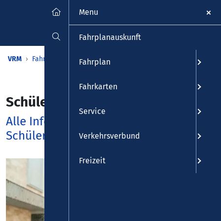
Menu
Fahrplanauskunft
VRM
Fahrkarten
Tickets
Schüler-Tickets
Fahrplan
Fahrkarten
Schüler-Tickets
Service
Alle Informationen rund um unsere
Schüler-Tickets
Verkehrsverbund
Freizeit