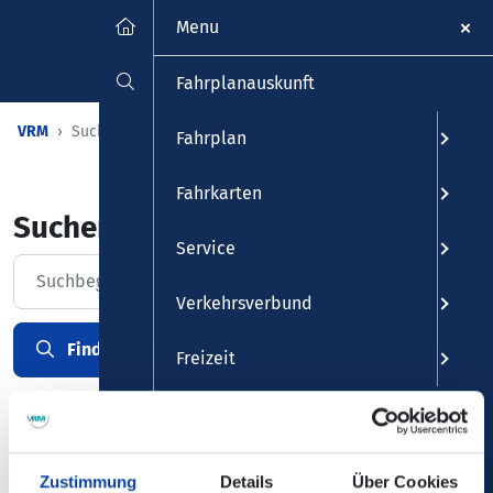
Menu
Fahrplanauskunft
VRM
Suchseite
Fahrplan
Fahrkarten
Suchen und Finden
Service
Suche
Verkehrsverbund
Finden
Eingaben löschen
Freizeit
Bitte geben Sie einen Suchbegriff mit mind. 4 Buchstaben
ein.
Zustimmung
Details
Über Cookies