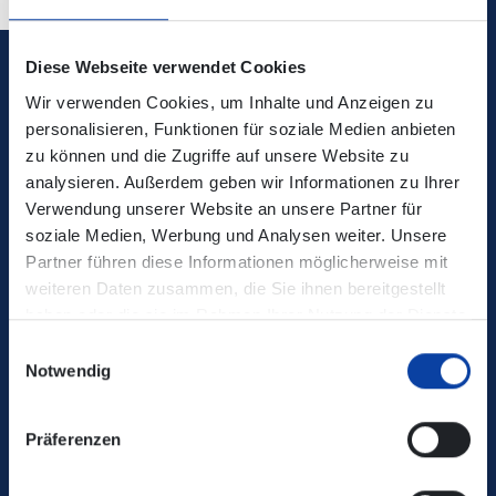
Diese Webseite verwendet Cookies
Verkehrsverbund Rhein-Mosel GmbH
Wir verwenden Cookies, um Inhalte und Anzeigen zu
personalisieren, Funktionen für soziale Medien anbieten
0800 5 986 986
zu können und die Zugriffe auf unsere Website zu
analysieren. Außerdem geben wir Informationen zu Ihrer
kostenfrei täglich 8 - 20 Uhr
Verwendung unserer Website an unsere Partner für
soziale Medien, Werbung und Analysen weiter. Unsere
Partner führen diese Informationen möglicherweise mit
Ihr Kontakt zu uns
weiteren Daten zusammen, die Sie ihnen bereitgestellt
haben oder die sie im Rahmen Ihrer Nutzung der Dienste
gesammelt haben.
Einwilligungsauswahl
Notwendig
Präferenzen
VRM-App nutzen und durchstarten