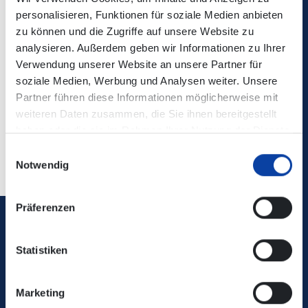
schon 2 Stunden länger schlafen richtig lohnen.
personalisieren, Funktionen für soziale Medien anbieten
zu können und die Zugriffe auf unsere Website zu
Sie können von Montag bis Freitag ab 9 Uhr im
analysieren. Außerdem geben wir Informationen zu Ihrer
Geltungsbereich beliebig oft fahren.
Verwendung unserer Website an unsere Partner für
Am Wochenende und an Feiertagen ist Freizeit von der
soziale Medien, Werbung und Analysen weiter. Unsere
Zeit angesagt, denn dann sind Sie sogar ganztägig mit
Partner führen diese Informationen möglicherweise mit
der Karte mobil.
weiteren Daten zusammen, die Sie ihnen bereitgestellt
haben oder die sie im Rahmen Ihrer Nutzung der Dienste
Außerdem ist die Karte übertragbar.
gesammelt haben.
Einwilligungsauswahl
Notwendig
Präferenzen
Verkehrsverbund Rhein-Mosel GmbH
Statistiken
0800 5 986 986
Marketing
kostenfrei täglich 8 - 20 Uhr