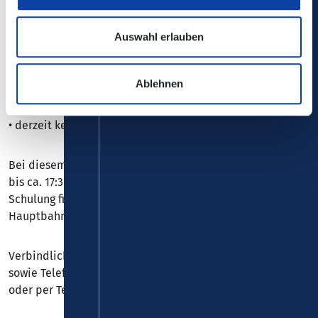
die Automaten-Schulung erfolgt nach einer Pause um
13:00 Uhr im Hauptbahnhof Koblenz.
Anschließend besteht die Möglichkeit einer kostenlosen
Auswahl erlauben
Fahrt nach Boppard mit Rückkehr ca. 17 Uhr.
Ablehnen
Termin am Nachmittag:
• derzeit keine in Planung
Bei diesem Termin findet die Ticket-Schulung von 16:00
bis ca. 17:30 Uhr wie vor beim VRM statt; die Automaten-
Schulung findet im Anschluss oder nach Vereinbarung im
Hauptbahnhof Koblenz statt.
Verbindliche Anmeldung mit Namens- und Adressangabe
sowie Telefonnummer an
ticketschulung(at)vrminfo.de
oder per Telefon 0261.30355-37.