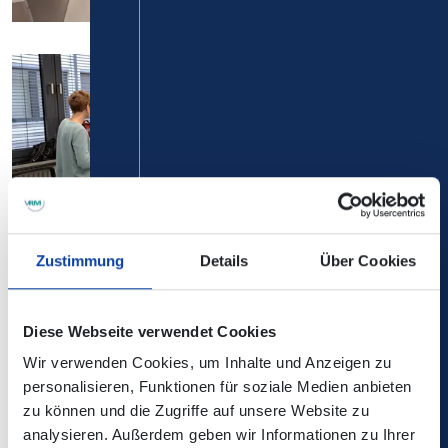
Zustimmung
Details
Über Cookies
Der theoretische Teil der Schulung fand in der Geschäftsstelle der
VRM GmbH in Koblenz statt.
Diese Webseite verwendet Cookies
In den Ticket-Schulungen werden zahlreiche Fragen
Wir verwenden Cookies, um Inhalte und Anzeigen zu
geklärt, darunter: Welcher Bus bringt mich an mein Ziel?
personalisieren, Funktionen für soziale Medien anbieten
Wie oft muss ich umsteigen? Wo finde ich die benötigten
zu können und die Zugriffe auf unsere Website zu
Informationen? Kann ich mit meinem Fahrschein Bus und
analysieren. Außerdem geben wir Informationen zu Ihrer
Bahn nutzen? Welches Ticket ist das günstigste? Diese und