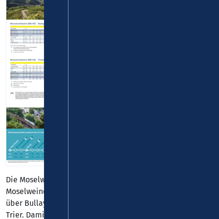
Die Moselweinbahn verbindet die idyllischen
Moselweinorte Traben-Trarbach, Kröv-Kövenig und Reil
über Bullay mit der Mosel-Strecke zwischen Koblenz und
Trier. Damit ist die Moselweinbahn nicht nur die kürzeste