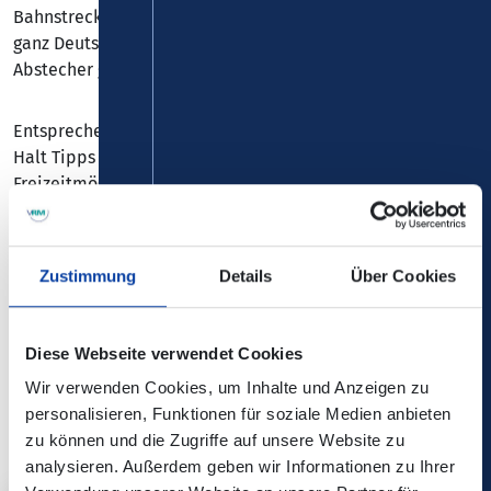
Bahnstrecke in Rheinland-Pfalz (und vielleicht sogar in
ganz Deutschland), sondern auch ideal für einen kurzen
Abstecher geeignet.
Entsprechend finden Sie in dieser Broschüre zu jedem
Halt Tipps rund um die vorhandenen
Freizeitmöglichkeiten wie beispielsweise interessante
Museen oder historische Burgen. Aber das sind nur
Vorschläge – viel erlebnisreicher sind doch meistens die
Abstecher auf eigene Faust.
Zustimmung
Details
Über Cookies
Moselweinbahn Wanderweg
Diese Webseite verwendet Cookies
PDF, 1 MB
Wir verwenden Cookies, um Inhalte und Anzeigen zu
personalisieren, Funktionen für soziale Medien anbieten
zu können und die Zugriffe auf unsere Website zu
analysieren. Außerdem geben wir Informationen zu Ihrer