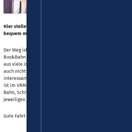
Hier stellen wir Ihnen attraktive Ausflugsziele vor, die Sie
bequem mit Bus und Bahn erreichen können.
Der Weg ist das Ziel! Und nicht nur das: Rundreisen mit
Bus&Bahn bieten die Möglichkeit, von einem Startpunkt
aus viele interessante Orte anzusteuern. Man muss aber
auch nicht wieder an den Startort zurück, sondern kann
interessante Rundreisen unternehmen. Besonders reizvoll
ist im VRM-Gebiet die mögliche Kombination von Bus,
Bahn, Schiff, Fähre. Unsere Ausflugsvorschläge sind den
jeweiligen Landkreisen zugeordnet.
Gute Fahrt und viel Spaß!