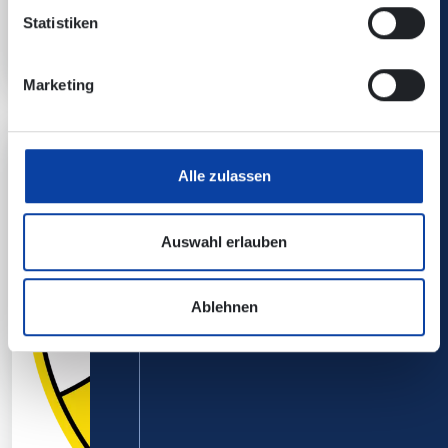
Ausflugsziele im Landkreis Mayen-
Statistiken
Koblenz
Marketing
Alle zulassen
Auswahl erlauben
Ablehnen