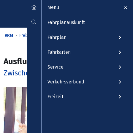
Menu
Fahrplanauskunft
VRM
Freizeit
VRM-Region erleben
Ausflüge
Fahrplan
Fahrkarten
Ausflugstipps
Service
Zwischen Rhein und Mosel
Verkehrsverbund
Freizeit