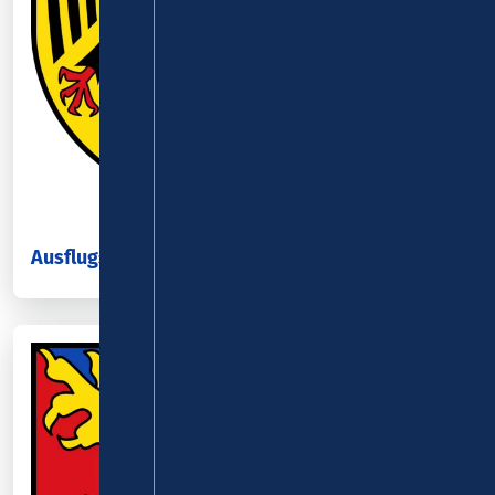
Ausflugsziele im Rhein-Hunsrück-Kreis