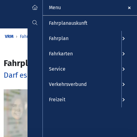
Menu
Fahrplanauskunft
VRM
Fahrplan
Fahrpläne
Fahrplanauskunft überregional
Fahrplan
Fahrkarten
Fahrplanauskunft überregional
Service
Darf es etwas weiter weg sein?
Verkehrsverbund
Freizeit