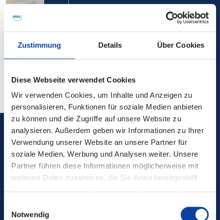
Fahrplanauskünfte für überregionale Zug- und
Zustimmung
Details
Über Cookies
Busverbindungen erhalten Sie bei der
Deutschen Bahn
AG
.
Diese Webseite verwendet Cookies
Wir verwenden Cookies, um Inhalte und Anzeigen zu
personalisieren, Funktionen für soziale Medien anbieten
zu können und die Zugriffe auf unsere Website zu
analysieren. Außerdem geben wir Informationen zu Ihrer
Verkehrsverbund Rhein-Mosel GmbH
Verwendung unserer Website an unsere Partner für
soziale Medien, Werbung und Analysen weiter. Unsere
Partner führen diese Informationen möglicherweise mit
0800 5 986 986
weiteren Daten zusammen, die Sie ihnen bereitgestellt
kostenfrei täglich 8 - 20 Uhr
haben oder die sie im Rahmen Ihrer Nutzung der Dienste
gesammelt haben.
Einwilligungsauswahl
Notwendig