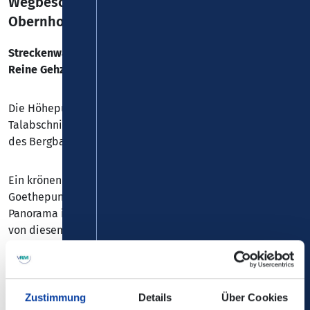
Wegbeschreibung – Balduinstein nach
Obernhof/Weinähr
Streckenwanderung:
19,5 km
Reine Gehzeit:
6 - 7 Std
Die Höhepunkte auf dieser Etappe sind „einsame“
Talabschnitte mit Panoramakanzeln, Burgruinen, Relikte
des Bergbaus.
Ein krönender Abschluss fast am Ende der Tour ist der
Goethepunkt oberhalb von Obernhof: Ein traumhaftes
Panorama ins Lahn- und ins Gelbachtal und als Abstieg
von diesem Aussichtspunkt wartet eine Wanderung durch
ein japanisches Tuschebild auf Sie. Die Weinhänge
stimmen schon einmal auf die Weinprobe mit den raren
Rebensäften eines winzigen Anbaugebietes ein.
Zustimmung
Details
Über Cookies