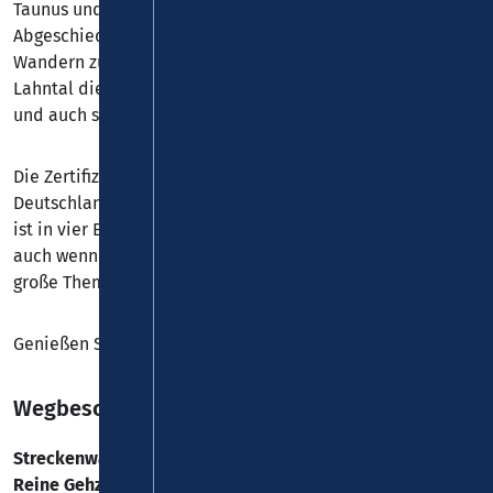
Taunus und Westerwald hat. Eine ungewöhnliche
Abgeschiedenheit macht in manchen Talabschnitten das
Wandern zu einem unerwarteten Genuss. Optimal ist im
Lahntal die Bahnanbindung, die viel Organisation erspart
und auch spontane Entschlüsse erlaubt.
Die Zertifizierung als Qualitätsweg Wanderbares
Deutschland erfolgte im Januar 2011. Der Lahnwanderweg
ist in vier Etappen unterteilt, die sich unterscheiden,
auch wenn die schöne Mittelgebirgslandschaft immer das
große Thema ist.
Genießen Sie das Wandern auf hohem Niveau.
Wegbeschreibung – Diez nach Balduinstein
Streckenwanderung:
7,3 km
Reine Gehzeit:
2 Std