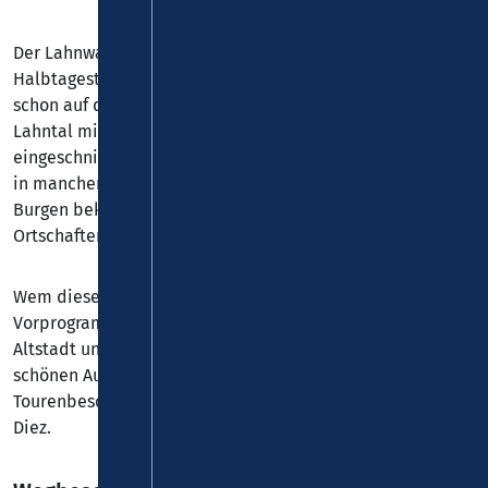
Der Lahnwanderweg startet in Diez mit einer
Halbtagestour, wie es für den Anreisetag optimal ist. Aber
schon auf dieser kurzen Etappe präsentiert sich das
Lahntal mit all seinen Reizen: dem teilweise tief
eingeschnittenen Flusslauf und seinen Hängen, auf denen
in manchen Flussschleifen „nur“ Wald zu sehen ist; von
Burgen bekrönte Landschaftsbilder und malerische
Ortschaften wie Balduinstein, dem Ziel der ersten Etappe.
Wem diese Wanderung zu wenig ist, der könnte als
Vorprogramm eine Erkundungstour durch die Diezer
Altstadt unternehmen und dabei vom Schlossberg den
schönen Ausblick über das Lahntal genießen.
Tourenbeschreibung erhältlich in der Tourist-Information
Diez.