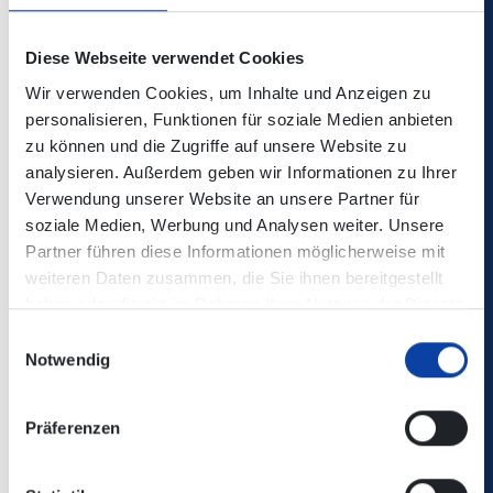
Wegbeschreibung – Obernhof/Weinähr nach
Bad Ems
Diese Webseite verwendet Cookies
Wir verwenden Cookies, um Inhalte und Anzeigen zu
Streckenwanderung:
16 km
personalisieren, Funktionen für soziale Medien anbieten
Reine Gehzeit:
4 - 5 Std
zu können und die Zugriffe auf unsere Website zu
analysieren. Außerdem geben wir Informationen zu Ihrer
Die „Schokoladenseiten“ von Nassau, Dausenau, Bad Ems
Verwendung unserer Website an unsere Partner für
stehen auf dem Programm dieser Etappe; schöne
soziale Medien, Werbung und Analysen weiter. Unsere
Aussichten auf das Lahntal gibt es mal vom rechten, mal
Partner führen diese Informationen möglicherweise mit
vom linken Ufer der Lahn und den angrenzenden Höhen.
weiteren Daten zusammen, die Sie ihnen bereitgestellt
haben oder die sie im Rahmen Ihrer Nutzung der Dienste
Wegbeschreibung – Bad Ems nach Lahnstein
gesammelt haben.
Einwilligungsauswahl
Notwendig
Streckenwanderung:
16,5 km
Reine Gehzeit:
4 - 5 Std
Präferenzen
Wie abwechslungsreich das Lahntal ist, zeigt auch diese