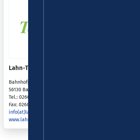
Lahn-Taunus-Touristik e. V.
Bahnhofplatz 1
56130 Bad Ems
Tel.: 02603/9415-15
Fax: 02603/9415-60
info(at)lahn-taunus.de
www.lahnwanderweg.com