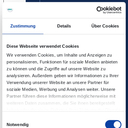
Fahrplan
Taschenfahrplan
Zustimmung
Details
Über Cookies
624
Fleckertshöhe
KVG
– Ehr –
Zickenheiner
Halsenbach –
Diese Webseite verwendet Cookies
Emmelshausen:
Wir verwenden Cookies, um Inhalte und Anzeigen zu
Fahrplan
personalisieren, Funktionen für soziale Medien anbieten
Taschenfahrplan
zu können und die Zugriffe auf unsere Website zu
analysieren. Außerdem geben wir Informationen zu Ihrer
Verwendung unserer Website an unsere Partner für
625
Kastellaun –
KVG
soziale Medien, Werbung und Analysen weiter. Unsere
Pfalzfeld –
Zickenheiner
Partner führen diese Informationen möglicherweise mit
Emmelshausen:
weiteren Daten zusammen, die Sie ihnen bereitgestellt
gültig ab
haben oder die sie im Rahmen Ihrer Nutzung der Dienste
09.03.2026
gesammelt haben.
Einwilligungsauswahl
Fahrplan
Notwendig