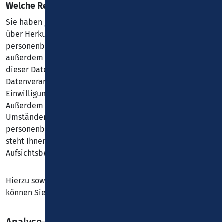
Welche Rechte haben Sie bezüglich Ihrer Daten?
Sie haben jederzeit das Recht, unentgeltlich Auskunft
über Herkunft, Empfänger und Zweck Ihrer gespeicherten
personenbezogenen Daten zu erhalten. Sie haben
außerdem ein Recht, die Berichtigung oder Löschung
dieser Daten zu verlangen. Wenn Sie eine Einwilligung zur
Datenverarbeitung erteilt haben, können Sie diese
Einwilligung jederzeit für die Zukunft widerrufen.
Außerdem haben Sie das Recht, unter bestimmten
Umständen die Einschränkung der Verarbeitung Ihrer
personenbezogenen Daten zu verlangen. Des Weiteren
steht Ihnen ein Beschwerderecht bei der zuständigen
Aufsichtsbehörde zu.
Hierzu sowie zu weiteren Fragen zum Thema Datenschutz
können Sie sich jederzeit an uns wenden.
Analyse-Tools und Tools von Dritt­anbietern