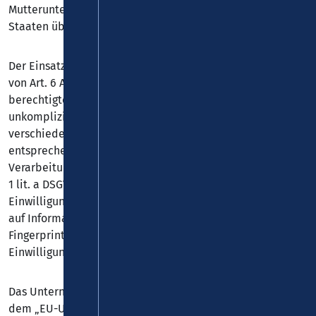
Mutterunternehmen von Google in die Vereinigten
Staaten übertragen werden kann.
Der Einsatz des Google Tag Managers erfolgt auf Grundlage
von Art. 6 Abs. 1 lit. f DSGVO. Der Websitebetreiber hat ein
berechtigtes Interesse an einer schnellen und
unkomplizierten Einbindung und Verwaltung
verschiedener Tools auf seiner Website. Sofern eine
entsprechende Einwilligung abgefragt wurde, erfolgt die
Verarbeitung ausschließlich auf Grundlage von Art. 6 Abs.
1 lit. a DSGVO und § 25 Abs. 1 TDDDG, soweit die
Einwilligung die Speicherung von Cookies oder den Zugriff
auf Informationen im Endgerät des Nutzers (z. B. Device-
Fingerprinting) im Sinne des TDDDG umfasst. Die
Einwilligung ist jederzeit widerrufbar.
Das Unternehmen verfügt über eine Zertifizierung nach
dem „EU-US Data Privacy Framework“ (DPF). Der DPF ist