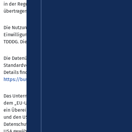
in der Regel an einen Server von Google in den USA
übertragen und dort gespeichert.
Die Nutzung dieses Dienstes erfolgt auf Grundlage Ihrer
Einwilligung nach Art. 6 Abs. 1 lit. a DSGVO und § 25 Abs. 1
TDDDG. Die Einwilligung ist jederzeit widerrufbar.
Die Datenübertragung in die USA wird auf die
Standardvertragsklauseln der EU-Kommission gestützt.
Details finden Sie hier:
https://business.safety.google/adscontrollerterms/sccs/
.
Das Unternehmen verfügt über eine Zertifizierung nach
dem „EU-US Data Privacy Framework“ (DPF). Der DPF ist
ein Übereinkommen zwischen der Europäischen Union
und den USA, der die Einhaltung europäischer
Datenschutzstandards bei Datenverarbeitungen in den
USA gewährleisten soll. Jedes nach dem DPF zertifizierte