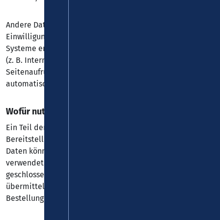
Andere Daten werden automatisch oder nach Ihrer
Einwilligung beim Besuch der Website durch unsere IT-
Systeme erfasst. Das sind vor allem technische Daten
(z. B. Internetbrowser, Betriebssystem oder Uhrzeit des
Seitenaufrufs). Die Erfassung dieser Daten erfolgt
automatisch, sobald Sie diese Website betreten.
Wofür nutzen wir Ihre Daten?
Ein Teil der Daten wird erhoben, um eine fehlerfreie
Bereitstellung der Website zu gewährleisten. Andere
Daten können zur Analyse Ihres Nutzerverhaltens
verwendet werden. Sofern über die Website Verträge
geschlossen oder angebahnt werden können, werden die
übermittelten Daten auch für Vertragsangebote,
Bestellungen oder sonstige Auftragsanfragen verarbeitet.