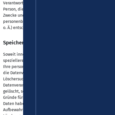
Verantwortliche Stelle ist die natürliche oder juristische
Person, die allein oder gemeinsam mit anderen über die
Zwecke und Mittel der Verarbeitung von
personenbezogenen Daten (z. B. Namen, E-Mail-Adressen
o. Ä.) entscheidet.
Speicherdauer
Soweit innerhalb dieser Datenschutzerklärung keine
speziellere Speicherdauer genannt wurde, verbleiben
Ihre personenbezogenen Daten bei uns, bis der Zweck für
die Datenverarbeitung entfällt. Wenn Sie ein berechtigtes
Löschersuchen geltend machen oder eine Einwilligung zur
Datenverarbeitung widerrufen, werden Ihre Daten
gelöscht, sofern wir keine anderen rechtlich zulässigen
Gründe für die Speicherung Ihrer personenbezogenen
Daten haben (z. B. steuer- oder handelsrechtliche
Aufbewahrungsfristen); im letztgenannten Fall erfolgt die