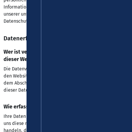
Informationen zum Thema Datenschutz entnehmen Sie
unserer unter diesem Text aufgeführten
Datenschutzerklärung.
Datenerfassung auf dieser Website
Wer ist verantwortlich für die Datenerfassung auf
dieser Website?
Die Datenverarbeitung auf dieser Website erfolgt durch
den Websitebetreiber. Dessen Kontaktdaten können Sie
dem Abschnitt „Hinweis zur Verantwortlichen Stelle“ in
dieser Datenschutzerklärung entnehmen.
Wie erfassen wir Ihre Daten?
Ihre Daten werden zum einen dadurch erhoben, dass Sie
uns diese mitteilen. Hierbei kann es sich z. B. um Daten
handeln, die Sie in ein Kontaktformular eingeben.