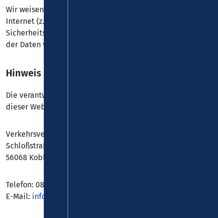
Wir weisen darauf hin, dass die Datenübertragung im
Internet (z. B. bei der Kommunikation per E-Mail)
Sicherheitslücken aufweisen kann. Ein lückenloser Schutz
der Daten vor dem Zugriff durch Dritte ist nicht möglich.
Hinweis zur verantwortlichen Stelle
Die verantwortliche Stelle für die Datenverarbeitung auf
dieser Website ist:
Verkehrsverbund Rhein-Mosel GmbH
Schloßstraße 18 - 20
56068 Koblenz
Telefon: 0800 5 986 986
E-Mail:
info(at)vrminfo.de