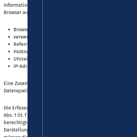
Informationen in so genannten Server-Log-Dateien, die Ihr
Browser automatisch an uns übermittelt. Dies sind:
Browsertyp und Browserversion
verwendetes Betriebssystem
Referrer URL
Hostname des zugreifenden Rechners
Uhrzeit der Serveranfrage
IP-Adresse
Eine Zusammenführung dieser Daten mit anderen
Datenquellen wird nicht vorgenommen.
Die Erfassung dieser Daten erfolgt auf Grundlage von Art. 6
Abs. 1 lit. f DSGVO. Der Websitebetreiber hat ein
berechtigtes Interesse an der technisch fehlerfreien
Darstellung und der Optimierung seiner Website – hierzu