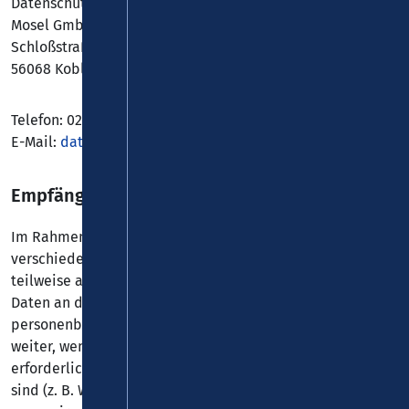
Datenschutzbeauftragter für Verkehrsverbund Rhein-
Mosel GmbH
Schloßstraße 18 - 20
56068 Koblenz
Telefon: 0261 / 30355 - 0
E-Mail:
datenschutz(at)vrminfo.de
Empfänger von personenbezogenen Daten
Im Rahmen unserer Geschäftstätigkeit arbeiten wir mit
verschiedenen externen Stellen zusammen. Dabei ist
teilweise auch eine Übermittlung von personenbezogenen
Daten an diese externen Stellen erforderlich. Wir geben
personenbezogene Daten nur dann an externe Stellen
weiter, wenn dies im Rahmen einer Vertragserfüllung
erforderlich ist, wenn wir gesetzlich hierzu verpflichtet
sind (z. B. Weitergabe von Daten an Steuerbehörden),