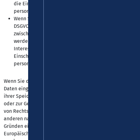
die Einschränkung der Verarbeitung Ihrer
personenbezogenen Daten zu verlangen.
Wenn Sie einen Widerspruch nach Art. 21 Abs. 1
DSGVO eingelegt haben, muss eine Abwägung
zwischen Ihren und unseren Interessen vorgenommen
werden. Solange noch nicht feststeht, wessen
Interessen überwiegen, haben Sie das Recht, die
Einschränkung der Verarbeitung Ihrer
personenbezogenen Daten zu verlangen.
Wenn Sie die Verarbeitung Ihrer personenbezogenen
Daten eingeschränkt haben, dürfen diese Daten – von
ihrer Speicherung abgesehen – nur mit Ihrer Einwilligung
oder zur Geltendmachung, Ausübung oder Verteidigung
von Rechtsansprüchen oder zum Schutz der Rechte einer
anderen natürlichen oder juristischen Person oder aus
Gründen eines wichtigen öffentlichen Interesses der
Europäischen Union oder eines Mitgliedstaats verarbeitet