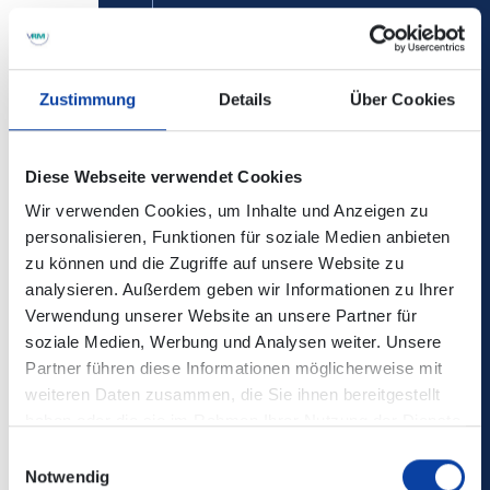
Beschwerde­recht bei der zuständigen
Aufsichts­behörde
Zustimmung
Details
Über Cookies
Im Falle von Verstößen gegen die DSGVO steht den
Betroffenen ein Beschwerderecht bei einer
Aufsichtsbehörde, insbesondere in dem Mitgliedstaat
Diese Webseite verwendet Cookies
ihres gewöhnlichen Aufenthalts, ihres Arbeitsplatzes oder
Wir verwenden Cookies, um Inhalte und Anzeigen zu
des Orts des mutmaßlichen Verstoßes zu. Das
personalisieren, Funktionen für soziale Medien anbieten
Beschwerderecht besteht unbeschadet anderweitiger
zu können und die Zugriffe auf unsere Website zu
verwaltungsrechtlicher oder gerichtlicher Rechtsbehelfe.
analysieren. Außerdem geben wir Informationen zu Ihrer
Verwendung unserer Website an unsere Partner für
Recht auf Daten­übertrag­barkeit
soziale Medien, Werbung und Analysen weiter. Unsere
Partner führen diese Informationen möglicherweise mit
Sie haben das Recht, Daten, die wir auf Grundlage Ihrer
weiteren Daten zusammen, die Sie ihnen bereitgestellt
Einwilligung oder in Erfüllung eines Vertrags automatisiert
haben oder die sie im Rahmen Ihrer Nutzung der Dienste
verarbeiten, an sich oder an einen Dritten in einem
gesammelt haben.
Einwilligungsauswahl
gängigen, maschinenlesbaren Format aushändigen zu
Notwendig
lassen. Sofern Sie die direkte Übertragung der Daten an