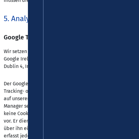
müssen die Server-Log-Files erfasst werden.
5. Analyse-Tools und Werbung
Google Tag Manager
Wir setzen den Google Tag Manager ein. Anbieter ist die
Google Ireland Limited, Gordon House, Barrow Street,
Dublin 4, Irland.
Der Google Tag Manager ist ein Tool, mit dessen Hilfe wir
Tracking- oder Statistik-Tools und andere Technologien
auf unserer Website einbinden können. Der Google Tag
Manager selbst erstellt keine Nutzerprofile, speichert
keine Cookies und nimmt keine eigenständigen Analysen
vor. Er dient lediglich der Verwaltung und Ausspielung der
über ihn eingebundenen Tools. Der Google Tag Manager
erfasst jedoch Ihre IP-Adresse, die auch an das