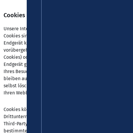
Cookies
Unsere Internetseiten verwenden so genannte „Cookies“.
Cookies sind kleine Datenpakete und richten auf Ihrem
Endgerät keinen Schaden an. Sie werden entweder
vorübergehend für die Dauer einer Sitzung (Session-
Cookies) oder dauerhaft (permanente Cookies) auf Ihrem
Endgerät gespeichert. Session-Cookies werden nach Ende
Ihres Besuchs automatisch gelöscht. Permanente Cookies
bleiben auf Ihrem Endgerät gespeichert, bis Sie diese
selbst löschen oder eine automatische Löschung durch
Ihren Webbrowser erfolgt.
Cookies können von uns (First-Party-Cookies) oder von
Drittunternehmen stammen (sog. Third-Party-Cookies).
Third-Party-Cookies ermöglichen die Einbindung
bestimmter Dienstleistungen von Drittunternehmen