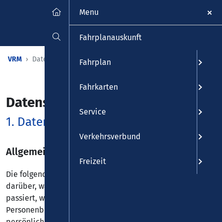
Menu
Fahrplanauskunft
VRM
Datenschutz
Fahrplan
Fahrkarten
Datenschutz­erklärung
Service
1. Datenschutz auf einen Blick
Verkehrsverbund
Allgemeine Hinweise
Freizeit
Die folgenden Hinweise geben einen einfachen Überblick
darüber, was mit Ihren personenbezogenen Daten
passiert, wenn Sie diese Website besuchen.
Personenbezogene Daten sind alle Daten, mit denen Sie
persönlich identifiziert werden können. Ausführliche