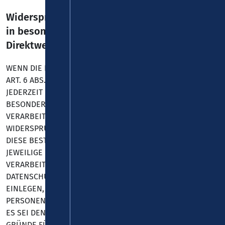
Widerspruchsrecht gegen die Datenerhebung
in besonderen Fällen sowie gegen
Direktwerbung (Art. 21 DSGVO)
WENN DIE DATENVERARBEITUNG AUF GRUNDLAGE VON
ART. 6 ABS. 1 LIT. E ODER F DSGVO ERFOLGT, HABEN SIE
JEDERZEIT DAS RECHT, AUS GRÜNDEN, DIE SICH AUS IHRER
BESONDEREN SITUATION ERGEBEN, GEGEN DIE
VERARBEITUNG IHRER PERSONENBEZOGENEN DATEN
WIDERSPRUCH EINZULEGEN; DIES GILT AUCH FÜR EIN AUF
DIESE BESTIMMUNGEN GESTÜTZTES PROFILING. DIE
JEWEILIGE RECHTSGRUNDLAGE, AUF DENEN EINE
VERARBEITUNG BERUHT, ENTNEHMEN SIE DIESER
DATENSCHUTZERKLÄRUNG. WENN SIE WIDERSPRUCH
EINLEGEN, WERDEN WIR IHRE BETROFFENEN
PERSONENBEZOGENEN DATEN NICHT MEHR VERARBEITEN,
ES SEI DENN, WIR KÖNNEN ZWINGENDE SCHUTZWÜRDIGE
GRÜNDE FÜR DIE VERARBEITUNG NACHWEISEN, DIE IHRE