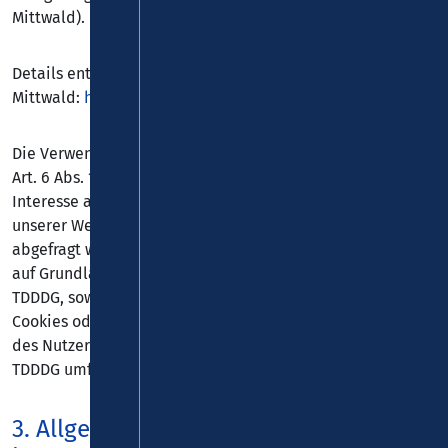
Mittwald).
Details entnehmen Sie der Datenschutzerklärung von
Mittwald:
https://www.mittwald.de/datenschutz
.
Die Verwendung von Mittwald erfolgt auf Grundlage von
Art. 6 Abs. 1 lit. f DSGVO. Wir haben ein berechtigtes
Interesse an einer möglichst zuverlässigen Darstellung
unserer Website. Sofern eine entsprechende Einwilligung
abgefragt wurde, erfolgt die Verarbeitung ausschließlich
auf Grundlage von Art. 6 Abs. 1 lit. a DSGVO und § 25 Abs. 1
TDDDG, soweit die Einwilligung die Speicherung von
Cookies oder den Zugriff auf Informationen im Endgerät
des Nutzers (z. B. Device-Fingerprinting) im Sinne des
TDDDG umfasst. Die Einwilligung ist jederzeit widerrufbar.
3. Allgemeine Hinweise und Pflicht­