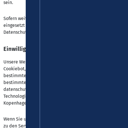
sein.
Sofern weitere Cookies und Dienste auf dieser Website
eingesetzt werden, können Sie dies dieser
Datenschutzerklärung entnehmen.
Einwilligung mit Cookiebot
Unsere Website nutzt die Consent-Technologie von
Cookiebot, um Ihre Einwilligung zur Speicherung
bestimmter Cookies auf Ihrem Endgerät oder zum Einsatz
bestimmter Technologien einzuholen und diese
datenschutzkonform zu dokumentieren. Anbieter dieser
Technologie ist Usercentrics A/S, Havnegade 39, 1058
Kopenhagen, Dänemark (im Folgenden „Cookiebot“).
Wenn Sie unsere Website betreten, wird eine Verbindung
zu den Servern von Cookiebot hergestellt, um Ihre