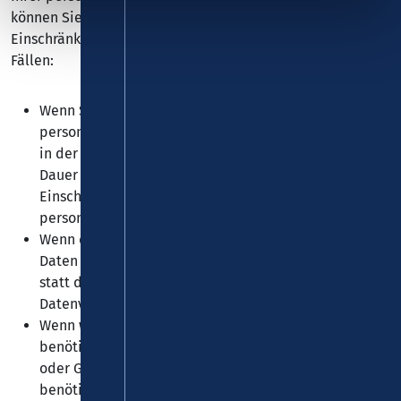
können Sie sich jederzeit an uns wenden. Das Recht auf
Einschränkung der Verarbeitung besteht in folgenden
Fällen:
Wenn Sie die Richtigkeit Ihrer bei uns gespeicherten
personenbezogenen Daten bestreiten, benötigen wir
in der Regel Zeit, um dies zu überprüfen. Für die
Dauer der Prüfung haben Sie das Recht, die
Einschränkung der Verarbeitung Ihrer
personenbezogenen Daten zu verlangen.
Wenn die Verarbeitung Ihrer personenbezogenen
Daten unrechtmäßig geschah/geschieht, können Sie
statt der Löschung die Einschränkung der
Datenverarbeitung verlangen.
Wenn wir Ihre personenbezogenen Daten nicht mehr
benötigen, Sie sie jedoch zur Ausübung, Verteidigung
oder Geltendmachung von Rechtsansprüchen
benötigen, haben Sie das Recht, statt der Löschung