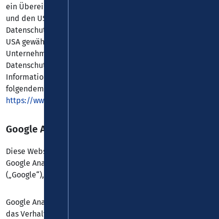
ein Übereinkommen zwischen der Europäischen Union
und den USA, der die Einhaltung europäischer
Datenschutzstandards bei Datenverarbeitungen in den
USA gewährleisten soll. Jedes nach dem DPF zertifizierte
Unternehmen verpflichtet sich, diese
Datenschutzstandards einzuhalten. Weitere
Informationen hierzu erhalten Sie vom Anbieter unter
folgendem Link:
https://www.dataprivacyframework.gov/participant/5780
.
Google Analytics
Diese Website nutzt Funktionen des Webanalysedienstes
Google Analytics. Anbieter ist die Google Ireland Limited
(„Google“), Gordon House, Barrow Street, Dublin 4, Irland.
Google Analytics ermöglicht es dem Websitebetreiber,
das Verhalten der Websitebesucher zu analysieren.