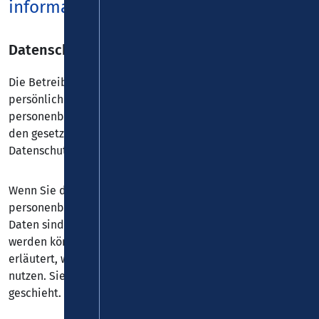
informationen
Datenschutz
Die Betreiber dieser Seiten nehmen den Schutz Ihrer
persönlichen Daten sehr ernst. Wir behandeln Ihre
personenbezogenen Daten vertraulich und entsprechend
den gesetzlichen Datenschutzvorschriften sowie dieser
Datenschutzerklärung.
Wenn Sie diese Website benutzen, werden verschiedene
personenbezogene Daten erhoben. Personenbezogene
Daten sind Daten, mit denen Sie persönlich identifiziert
werden können. Die vorliegende Datenschutzerklärung
erläutert, welche Daten wir erheben und wofür wir sie
nutzen. Sie erläutert auch, wie und zu welchem Zweck das
geschieht.