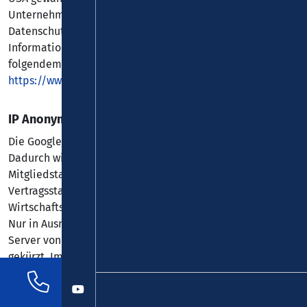
Unternehmen verpflichtet sich, diese
Datenschutzstandards einzuhalten. Weitere
Informationen hierzu erhalten Sie vom Anbieter unter
folgendem Link:
https://www.dataprivacyframework.gov/participant/5780
.
IP Anonymisierung
Die Google Analytics IP-Anonymisierung ist aktiviert.
Dadurch wird Ihre IP-Adresse von Google innerhalb von
Mitgliedstaaten der Europäischen Union oder in anderen
Vertragsstaaten des Abkommens über den Europäischen
Wirtschaftsraum vor der Übermittlung in die USA gekürzt.
Nur in Ausnahmefällen wird die volle IP-Adresse an einen
Server von Google in den USA übertragen und dort
gekürzt. Im Auftrag des Betreibers dieser Website wird
Google diese Informationen benutzen, um Ihre Nutzung
der Website auszuwerten, um Reports über die
Websiteaktivitäten zusammenzustellen und um weitere