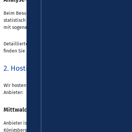
Beim Besuch dieser Website kann Ihr Surf-Verhalten
statistisch ausgewertet werden. Das geschieht vor allem
mit sogenannten Analyseprogrammen.
Detaillierte Informationen zu diesen Analyseprogrammen
finden Sie in der folgenden Datenschutzerklärung.
2. Hosting
Wir hosten die Inhalte unserer Website bei folgendem
Anbieter:
Mittwald
Anbieter ist die Mittwald CM Service GmbH & Co. KG,
Königsberger Straße 4-6, 32339 Espelkamp (nachfolgend