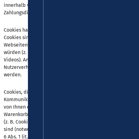
innerhalb von Webseiten (z. B. Cookies zur Abwicklung von
Zahlungsdienstleistungen).
Cookies haben verschiedene Funktionen. Zahlreiche
Cookies sind technisch notwendig, da bestimmte
Webseitenfunktionen ohne diese nicht funktionieren
würden (z. B. die Warenkorbfunktion oder die Anzeige von
Videos). Andere Cookies können zur Auswertung des
Nutzerverhaltens oder zu Werbezwecken verwendet
werden.
Cookies, die zur Durchführung des elektronischen
Kommunikationsvorgangs, zur Bereitstellung bestimmter,
von Ihnen erwünschter Funktionen (z. B. für die
Warenkorbfunktion) oder zur Optimierung der Website
(z. B. Cookies zur Messung des Webpublikums) erforderlich
sind (notwendige Cookies), werden auf Grundlage von Art.
6 Abs. 1 lit. f DSGVO gespeichert, sofern keine andere