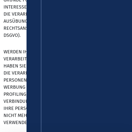
INTERESSEN, RECHTE UND FREIHEITEN ÜBERWIEGEN ODER
DIE VERARBEITUNG DIENT DER GELTENDMACHUNG,
AUSÜBUNG ODER VERTEIDIGUNG VON
RECHTSANSPRÜCHEN (WIDERSPRUCH NACH ART. 21 ABS. 1
DSGVO).
WERDEN IHRE PERSONENBEZOGENEN DATEN
VERARBEITET, UM DIREKTWERBUNG ZU BETREIBEN, SO
HABEN SIE DAS RECHT, JEDERZEIT WIDERSPRUCH GEGEN
DIE VERARBEITUNG SIE BETREFFENDER
PERSONENBEZOGENER DATEN ZUM ZWECKE DERARTIGER
WERBUNG EINZULEGEN; DIES GILT AUCH FÜR DAS
PROFILING, SOWEIT ES MIT SOLCHER DIREKTWERBUNG IN
VERBINDUNG STEHT. WENN SIE WIDERSPRECHEN, WERDEN
IHRE PERSONENBEZOGENEN DATEN ANSCHLIESSEND
NICHT MEHR ZUM ZWECKE DER DIREKTWERBUNG
VERWENDET (WIDERSPRUCH NACH ART. 21 ABS. 2 DSGVO).