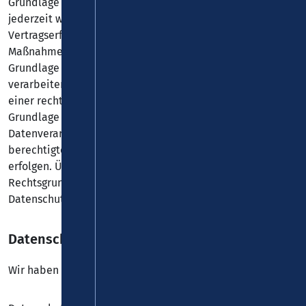
Grundlage von § 25 Abs. 1 TDDDG. Die Einwilligung ist
jederzeit widerrufbar. Sind Ihre Daten zur
Vertragserfüllung oder zur Durchführung vorvertraglicher
Maßnahmen erforderlich, verarbeiten wir Ihre Daten auf
Grundlage des Art. 6 Abs. 1 lit. b DSGVO. Des Weiteren
verarbeiten wir Ihre Daten, sofern diese zur Erfüllung
einer rechtlichen Verpflichtung erforderlich sind auf
Grundlage von Art. 6 Abs. 1 lit. c DSGVO. Die
Datenverarbeitung kann ferner auf Grundlage unseres
berechtigten Interesses nach Art. 6 Abs. 1 lit. f DSGVO
erfolgen. Über die jeweils im Einzelfall einschlägigen
Rechtsgrundlagen wird in den folgenden Absätzen dieser
Datenschutzerklärung informiert.
Datenschutz­beauftragter
Wir haben einen Datenschutzbeauftragten benannt.