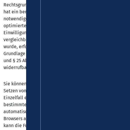
Rechtsgrundlage angegeben wird. Der Websitebetreiber
hat ein berechtigtes Interesse an der Speicherung von
notwendigen Cookies zur technisch fehlerfreien und
optimierten Bereitstellung seiner Dienste. Sofern eine
Einwilligung zur Speicherung von Cookies und
vergleichbaren Wiedererkennungstechnologien abgefragt
wurde, erfolgt die Verarbeitung ausschließlich auf
Grundlage dieser Einwilligung (Art. 6 Abs. 1 lit. a DSGVO
und § 25 Abs. 1 TDDDG); die Einwilligung ist jederzeit
widerrufbar.
Sie können Ihren Browser so einstellen, dass Sie über das
Setzen von Cookies informiert werden und Cookies nur im
Einzelfall erlauben, die Annahme von Cookies für
bestimmte Fälle oder generell ausschließen sowie das
automatische Löschen der Cookies beim Schließen des
Browsers aktivieren. Bei der Deaktivierung von Cookies
kann die Funktionalität dieser Website eingeschränkt