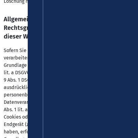
Löschung nach Fortfall dieser Gründe.
Allgemeine Hinweise zu den
Rechtsgrundlagen der Datenverarbeitung auf
dieser Website
Sofern Sie in die Datenverarbeitung eingewilligt haben,
verarbeiten wir Ihre personenbezogenen Daten auf
Grundlage von Art. 6 Abs. 1 lit. a DSGVO bzw. Art. 9 Abs. 2
lit. a DSGVO, sofern besondere Datenkategorien nach Art.
9 Abs. 1 DSGVO verarbeitet werden. Im Falle einer
ausdrücklichen Einwilligung in die Übertragung
personenbezogener Daten in Drittstaaten erfolgt die
Datenverarbeitung außerdem auf Grundlage von Art. 49
Abs. 1 lit. a DSGVO. Sofern Sie in die Speicherung von
Cookies oder in den Zugriff auf Informationen in Ihr
Endgerät (z. B. via Device-Fingerprinting) eingewilligt
haben, erfolgt die Datenverarbeitung zusätzlich auf