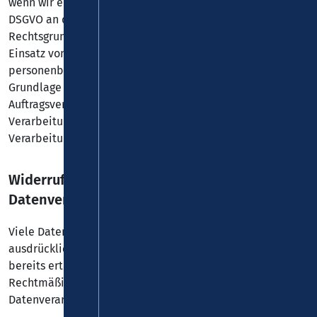
wenn wir ein berechtigtes Interesse nach Art. 6 Abs. 1 lit. f
DSGVO an der Weitergabe haben oder wenn eine sonstige
Rechtsgrundlage die Datenweitergabe erlaubt. Beim
Einsatz von Auftragsverarbeitern geben wir
personenbezogene Daten unserer Kunden nur auf
Grundlage eines gültigen Vertrags über
Auftragsverarbeitung weiter. Im Falle einer gemeinsamen
Verarbeitung wird ein Vertrag über gemeinsame
Verarbeitung geschlossen.
Widerruf Ihrer Einwilligung zur
Datenverarbeitung
Viele Datenverarbeitungsvorgänge sind nur mit Ihrer
ausdrücklichen Einwilligung möglich. Sie können eine
bereits erteilte Einwilligung jederzeit widerrufen. Die
Rechtmäßigkeit der bis zum Widerruf erfolgten
Datenverarbeitung bleibt vom Widerruf unberührt.