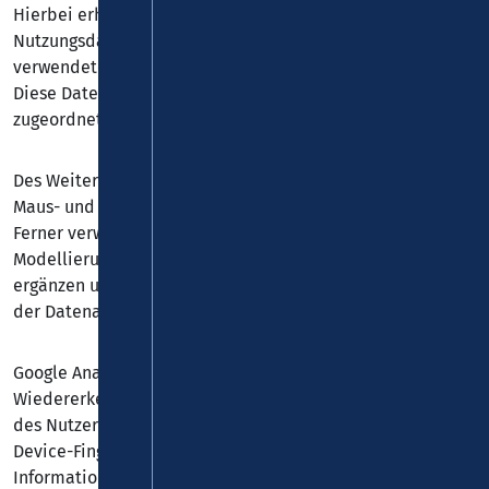
Hierbei erhält der Websitebetreiber verschiedene
Nutzungsdaten, wie z. B. Seitenaufrufe, Verweildauer,
verwendete Betriebssysteme und Herkunft des Nutzers.
Diese Daten werden dem jeweiligen Endgerät des Users
zugeordnet. Eine Zuordnung zu einer User-ID erfolgt nicht.
Des Weiteren können wir mit Google Analytics u. a. Ihre
Maus- und Scrollbewegungen und Klicks aufzeichnen.
Ferner verwendet Google Analytics verschiedene
Modellierungsansätze, um die erfassten Datensätze zu
ergänzen und setzt Machine-Learning-Technologien bei
der Datenanalyse ein.
Google Analytics verwendet Technologien, die die
Wiedererkennung des Nutzers zum Zwecke der Analyse
des Nutzerverhaltens ermöglichen (z. B. Cookies oder
Device-Fingerprinting). Die von Google erfassten
Informationen über die Benutzung dieser Website werden