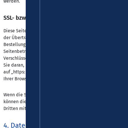
werden.
SSL- bzw. TLS-Verschlüsselung
Diese Seite nutzt aus Sicherheitsgründen und zum Schutz
der Übertragung vertraulicher Inhalte, wie zum Beispiel
Bestellungen oder Anfragen, die Sie an uns als
Seitenbetreiber senden, eine SSL- bzw. TLS-
Verschlüsselung. Eine verschlüsselte Verbindung erkennen
Sie daran, dass die Adresszeile des Browsers von „http://“
auf „https://“ wechselt und an dem Schloss-Symbol in
Ihrer Browserzeile.
Wenn die SSL- bzw. TLS-Verschlüsselung aktiviert ist,
können die Daten, die Sie an uns übermitteln, nicht von
Dritten mitgelesen werden.
4. Datenerfassung auf dieser Website