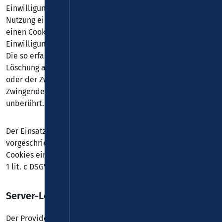
Einwilligungen und sonstigen Erklärungen zur Cookie-
Nutzung einzuholen. Anschließend speichert Cookiebot
einen Cookie in Ihrem Browser, um Ihnen die erteilten
Einwilligungen bzw. deren Widerruf zuordnen zu können.
Die so erfassten Daten werden gespeichert, bis Sie uns zur
Löschung auffordern, den Cookiebot-Cookie selbst löschen
oder der Zweck für die Datenspeicherung entfällt.
Zwingende gesetzliche Aufbewahrungspflichten bleiben
unberührt.
Der Einsatz von Cookiebot erfolgt, um die gesetzlich
vorgeschriebenen Einwilligungen für den Einsatz von
Cookies einzuholen. Rechtsgrundlage hierfür ist Art. 6 Abs.
1 lit. c DSGVO.
Server-Log-Dateien
Der Provider der Seiten erhebt und speichert automatisch