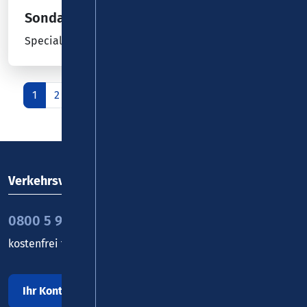
Sondaschule
Special Guest - Grade 2
1
2
3
4
5
6
7
8
9
nächste
Verkehrsverbund Rhein-Mosel GmbH
0800 5 986 986
kostenfrei täglich 8 - 20 Uhr
Ihr Kontakt zu uns