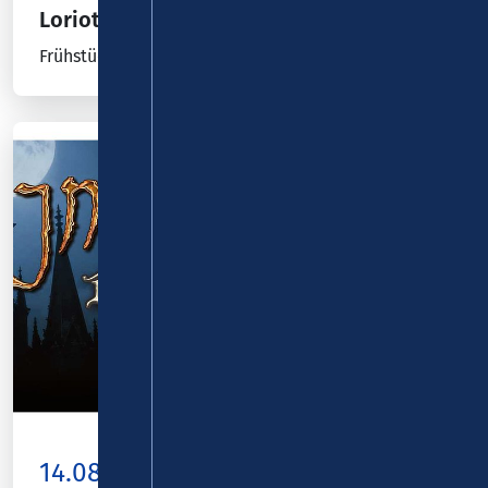
Loriot
Frühstücksei, Im Sessel, Eheberatung
14.08.26
Kombiticket
|
Koblenz