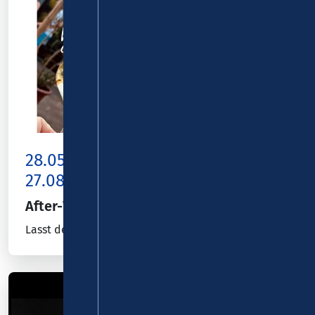
28.05.26 -
Bad Neuenahr-Ahrweiler
27.08.26
After-Work-Party
Lasst den Donnerstag zum kleinen Freitag werden!