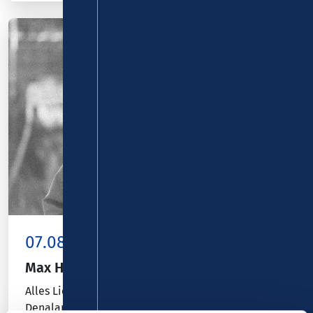
07.08.26
Kombiticket
|
Koblenz
Max Herre und Joy Denalane
Alles Liebe Open Airs '26 - Max Herre und Joy
Denalane gehen 2026 in die Verlängerung ihrer