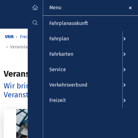
Menu
Fahrplanauskunft
VRM
Freizeit
Veranstaltungen & Kalender
Fahrplan
Veranstaltungen
Fahrkarten
Service
Veranstaltungen
Wir bringen Sie zu den schönsten
Verkehrsverbund
Veranstaltungen – und wieder zurück
Freizeit