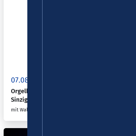
07.08.26
Sinzig
Orgelkonzert Pfarrkirche St. Peter in
Sinzig
mit Waldemar Krawiec (Zabrze)