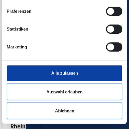
Das Beste von Udo Jürgens
Präferenzen
Statistiken
Marketing
Alle zulassen
Auswahl erlauben
Ablehnen
13.08.26
Kombiticket
|
Koblenz
RheinPuls - dIRE sTRATS