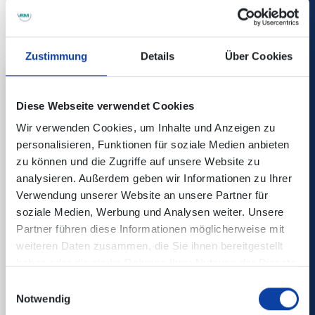
Alles Liebe Tour
Zustimmung
Details
Über Cookies
Diese Webseite verwendet Cookies
Wir verwenden Cookies, um Inhalte und Anzeigen zu
personalisieren, Funktionen für soziale Medien anbieten
zu können und die Zugriffe auf unsere Website zu
analysieren. Außerdem geben wir Informationen zu Ihrer
Verwendung unserer Website an unsere Partner für
soziale Medien, Werbung und Analysen weiter. Unsere
Partner führen diese Informationen möglicherweise mit
weiteren Daten zusammen, die Sie ihnen bereitgestellt
haben oder die sie im Rahmen Ihrer Nutzung der Dienste
08.08.26
Kombiticket
|
Koblenz
gesammelt haben.
Einwilligungsauswahl
Notwendig
SahneMixx