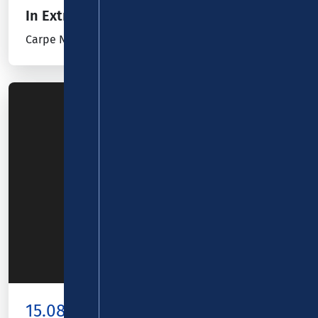
In Extremo
Carpe Noctem - Burgentour 2026
15.08.26
Kombiticket
|
Koblenz