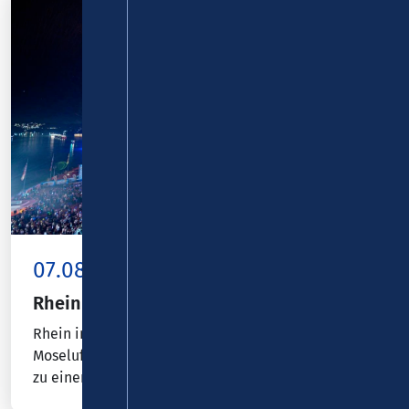
07.08.26 - 09.08.26
Koblenz
Rhein in Flammen Koblenz
Rhein in Flammen® Koblenz macht Rhein- und
Moselufer rund um das Deutsche Eck an drei Tagen
zu einer echten Veranstaltungsmeile.