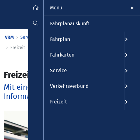
Menu
Fahrplanauskunft
VRM
Service
Infos & Download
Downloadcenter
Fahrplan
Freizeit
Fahrkarten
Service
Freizeit
Mit einem Klick zu den wichtigsten
Verkehrsverbund
Informationen
Freizeit