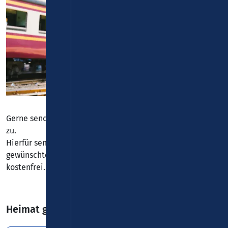
Gerne senden wir Ihnen unser Informationsmaterial auch
zu.
Hierfür senden Sie bitte eine
E-Mail
mit der Angabe der
gewünschten Infobroschüren. Der Versand erfolgt für Sie
kostenfrei.
Heimat genießen 2026 von Manuel Andrack