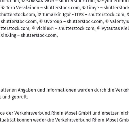
stock.com, © SOMSAK WOR – shutterstock.com, © Syda Product
 © Tero Vesalainen – shutterstock.com, © timye – shutterstoc
 shutterstock.com, © Tumarkin Igor - ITPS – shutterstock.com,
 shutterstock.com, © UvGroup – shutterstock.com, © Valenty
tterstock.com, © vichie81 – shutterstock.com, © Vytautas Kiel
iXinXing – shutterstock.com,
nthaltenen Angaben und Informationen wurden durch die Ver
t und geprüft.
ice der Verkehrsverbund Rhein-Mosel GmbH und ersetzen nicht
Aktualität können weder die Verkehrsverbund Rhein-Mosel Gmb