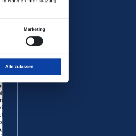
ie im Rahmen Ihrer Nutzung
shutterstock.com, © clearlens –
 – shutterstock.com, © Di Studio –
e – shutterstock.com, © Eric Milos
an Augustin – shutterstock.com, ©
Marketing
.com, © Gorynvd –
int – shutterstock.com, © hanohiki
Juanan Barros Moreno –
ite_rin – shutterstock.com, © Korn
t p o e t – shutterstock.com, ©
Alle zulassen
 – shutterstock.com, © Little Hand
, © M. Volk – shutterstock.com, ©
ichaeljung – shutterstock.com, ©
shchenko – shutterstock.com, ©
tterstock.com, © New Africa –
kin – shutterstock.com, © Pavle
ock.com, © Rainer Schmidt –
 Roman Babakin –
, © Smileus – shutterstock.com, ©