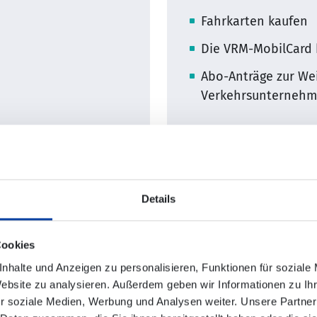
Fahrkarten kaufen
Die VRM-MobilCard 
Abo-Anträge zur Wei
Verkehrsunterneh
Details
Cookies
nhalte und Anzeigen zu personalisieren, Funktionen für soziale
© Alexander Raths – shutterstock.com, © Andrea Obzerova – sh
Website zu analysieren. Außerdem geben wir Informationen zu I
 – shutterstock.com, ,© Antonio Guillem – shutterstock.com, ©
r soziale Medien, Werbung und Analysen weiter. Unsere Partner
ian – shutterstock.com, © birdpits – shutterstock.com, © Bjo