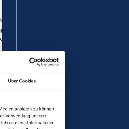
bestellen oder erwerben
terleitung an die
men abgeben
Über Cookies
 Medien anbieten zu können
utterstock.com, © Andriiii –
hrer Verwendung unserer
 ArTono – shutterstock.com, ©
 führen diese Informationen
ern Wylezich – shutterstock.com, ©