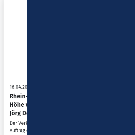
16.04.2026
Rhein-Lahn-Kreis: Förderbescheide in
Höhe von 2,6 Millionen Euro an Landrat
Jörg Denninghoff durch den VRM
Der Verkehrsverbund Rhein-Mosel (VRM) hat im
Auftrag des Rhein-Lahn-Kreises erfolgreich an einem