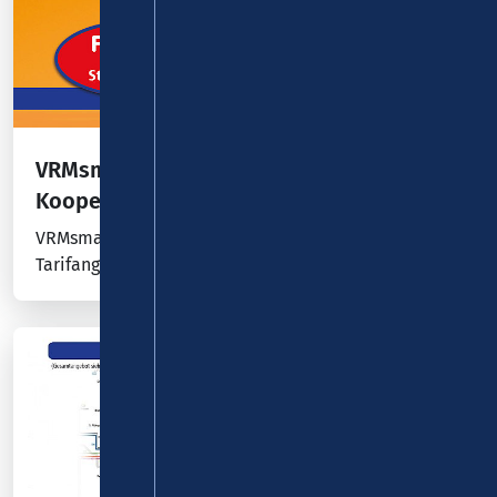
VRMsmart – das neue Tarifangebot in
Kooperation mit FAIRTIQ
VRMsmart, so heißt das neue, clevere und moderne
Tarifangebot des VRM.