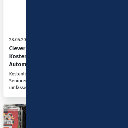
28.05.2026
Clever mobil mit Bus und Bahn:
Kostenlose Ticket- und
Automatenschulung
Kostenlose Ticket- und Automatenschulungen für
Senioren, Umsteigern oder Freizeitplanern. Ein
umfassender Überblick über die vielfältigen…