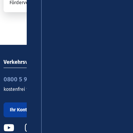
Förderverfahren des Bundes für Elektro-Busse…
…
1
2
3
nächste
Verkehrsverbund Rhein-Mosel GmbH
0800 5 986 986
kostenfrei täglich 8 - 20 Uhr
Ihr Kontakt zu uns