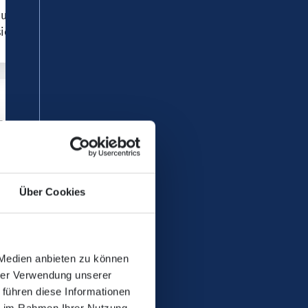
ftragte ein, um praxisnah vor Ort zwei
sichtigen…
er Bubble, rein in
 wie weggeblasen.
Über Cookies
 Medien anbieten zu können
hrer Verwendung unserer
 führen diese Informationen