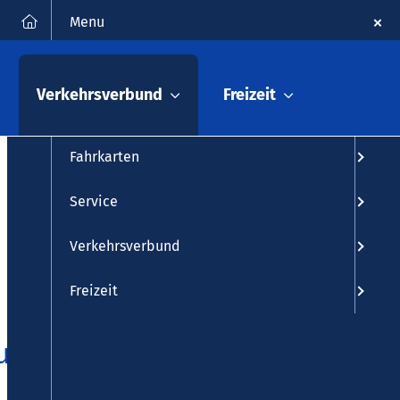
FAQ
Kontakt
Suche
Menu
Fahrplanauskunft
Verkehrsverbund
Freizeit
Fahrplan
Fahrkarten
Service
Verkehrsverbund
Freizeit
und garantiert