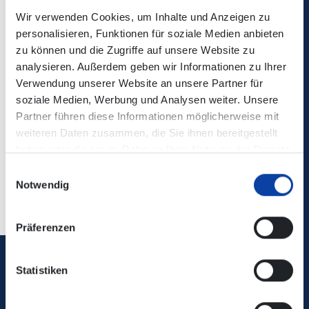
Verkehrsverbund Rhein-Mosel
Wir verwenden Cookies, um Inhalte und Anzeigen zu
personalisieren, Funktionen für soziale Medien anbieten
zu können und die Zugriffe auf unsere Website zu
analysieren. Außerdem geben wir Informationen zu Ihrer
Verwendung unserer Website an unsere Partner für
soziale Medien, Werbung und Analysen weiter. Unsere
Zurück
Partner führen diese Informationen möglicherweise mit
Zugehörige Dateien
weiteren Daten zusammen, die Sie ihnen bereitgestellt
haben oder die sie im Rahmen Ihrer Nutzung der Dienste
Liniennetzplan "Rechter Rhein" Gesamtübersicht
1
gesammelt haben.
MB
Einwilligungsauswahl
Notwendig
Präferenzen
Statistiken
Verkehrsverbund Rhein-Mosel GmbH