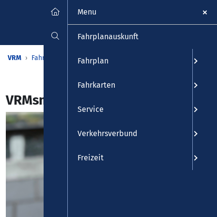
Menu
Fahrplanauskunft
VRM
Fahrkarten
Tarif
VRMsmart
Fahrplan
Fahrkarten
VRMsmart
Service
Verkehrsverbund
Freizeit