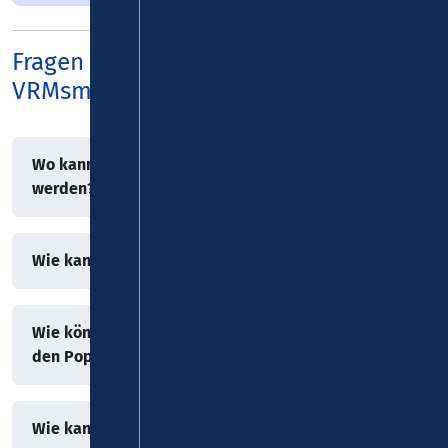
Fragen und Antworten rund um
VRMsmart:
Wo kann die FAIRTIQ-App heruntergeladen
werden?
Wie kann ein Nutzerkonto erstellt werden?
Wie können die erforderlichen Berechtigungen in
den Pop-up-Fenstern erteilt werden?
Wie kann die Reise gestartet werden?