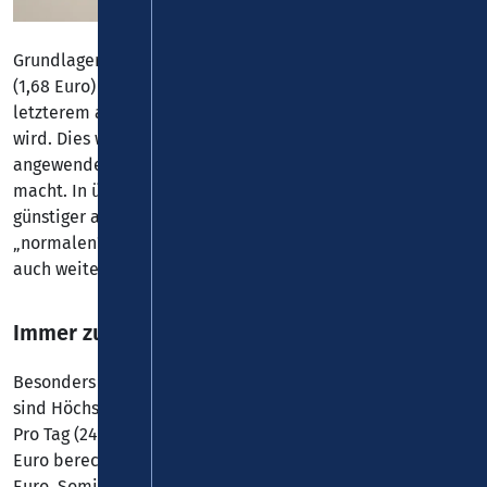
Grundlagen für die Preisberechnung bilden Grundpreis
(1,68 Euro) und Arbeitspreis (0,30 Euro pro km), wobei bei
letzterem auf den jeweils nächsten Kilometer aufgerundet
wird. Dies wird im gesamten Verbundgebiet einheitlich
angewendet, was VRMsmart zu einem sehr fairen Angebot
macht. In über 90 % der Fälle ist VRMsmart sogar
günstiger als der vergleichbare Einzelfahrschein im
„normalen“ VRM-Wabentarif, den es selbstverständlich
auch weiterhin gibt.
Immer zum Bestpreis unterwegs
Besonders fair sind hier auch die Preisdeckel. Hierbei
sind Höchstgrenzen für Tages- und Monatspreise gesetzt.
Pro Tag (24 Stunden) werden bei VRMsmart höchstens 20
Euro berechnet, im Monat liegt die Obergrenze bei 63
Euro. Somit wird gewährleistet, dass man bei