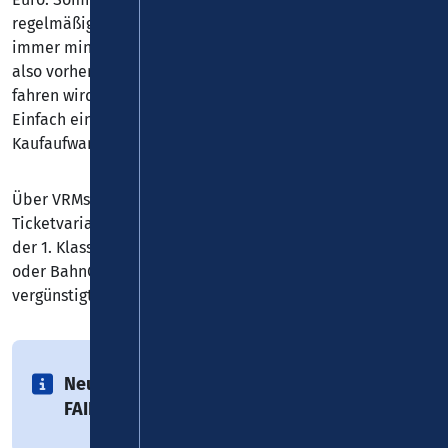
regelmäßiger Nutzung gegenüber dem VRM-Wabentarif
immer mindestens genauso günstig liegt. Man muss sich
also vorher keine Gedanken darüber machen, wie oft man
fahren wird und ob sich ggf. ein Abo lohnen könnte.
Einfach einchecken, einsteigen und ohne großen
Kaufaufwand ankommen.
Über VRMsmart können selbstverständlich auch weitere
Ticketvarianten erworben werden, z. B. für die Nutzung
der 1. Klasse. Kinder sowie Inhaber von VRM-MobilCard
oder BahnCard erhalten ebenfalls entsprechend
vergünstigte Konditionen.
Neu registrierte Kunden erhalten in der
FAIRTIQ-App ein Startguthaben von 5 €