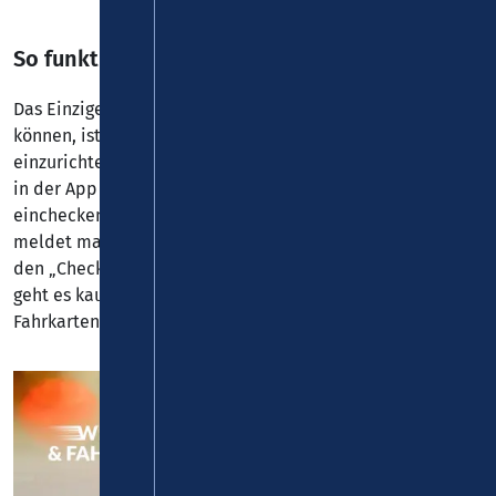
So funktioniert VRMsmart
Das Einzige, was man tun muss, um VRMsmart nutzen zu
können, ist, sich die FAIRTIQ-App auf seinem Handy
einzurichten und dann bei Antritt der Fahrt einen Schalter
in der App von links nach rechts zu schieben: Einfach
einchecken und dann abfahren. Am Ziel angekommen,
meldet man sich einfach selbst wieder ab oder überlässt
den „Check out“ dem System. Einfacher und schneller
geht es kaum, es entfällt der Weg zum
Fahrkartenautomaten oder der Ticketkauf im Bus.