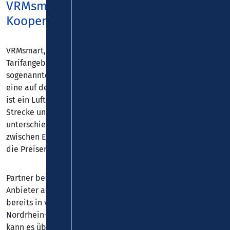
VRMsmart – das neue Tarifangebot in
Kooperation mit FAIRTIQ
VRMsmart, so heißt das neue, clevere und moderne
Tarifangebot des VRM. Es handelt sich um einen
sogenannten eTarif, d.h. man kann ihn ausschließlich über
eine auf dem Smartphone installierte App erwerben. Es
ist ein Luftlinientarif, somit ist die tatsächlich gefahrene
Strecke unerheblich, selbst bei ggf. vorhandenen
unterschiedlichen Streckenvarianten. Die kürzeste Distanz
zwischen Einstiegs- und Ausstiegspunkt ist die Basis für
die Preisermittlung.
Partner bei VRMsmart ist FAIRTIQ, ein sehr erfahrener
Anbieter aus der Schweiz. Das bewährte System gibt es
bereits in vielen europäischen Gebieten, z. B. als „eezy“ in
Nordrhein-Westfalen. Wer sich in der App registriert hat,
kann es überall dort nutzen, wo es akzeptiert wird.