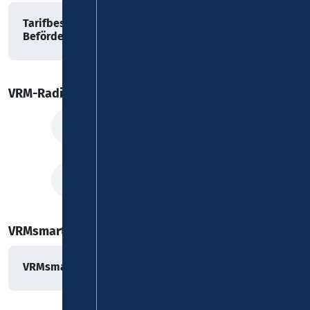
Tarifbestimmungen und
Beförderungsbedingungen VRMsmart
VRM-Radiospots zum VRMsmart
VRMsmart animierter Spot
VRMsmart - Volltreffer