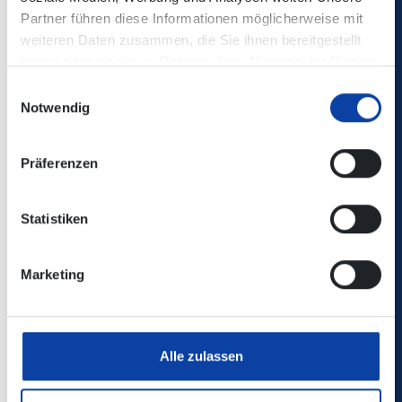
Wo kann der Fahrtpreis eingesehen werden?
Partner führen diese Informationen möglicherweise mit
weiteren Daten zusammen, die Sie ihnen bereitgestellt
haben oder die sie im Rahmen Ihrer Nutzung der Dienste
Wie erfolgt die Abrechnung nach der Reise?
gesammelt haben.
Einwilligungsauswahl
Notwendig
Wie funktioniert die Bestpreis-Berechnung?
Präferenzen
Wie kann ich mich vorab über den Preis meiner
Statistiken
Reise erkundigen?
Marketing
Wie kann ein Zahlungsmittel hinzugefügt
werden?
Alle zulassen
Wie können Mitreisende hinzugefügt werden?