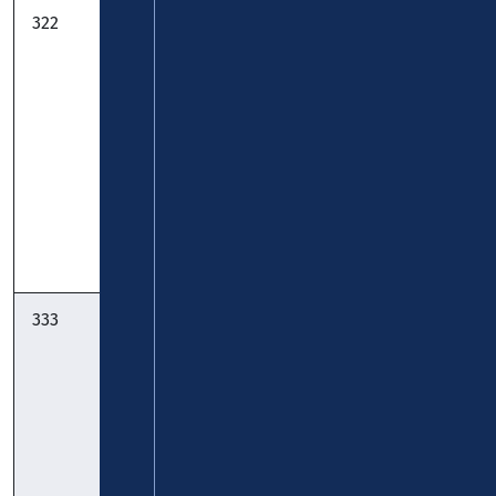
322
FreizeitBus
Verkehrsbetriebe
Vulkanpark:
Mittelrhein -
Niedermendig
Verkehrsbetrieb
- Maria Laach -
Rhein-Eifel-
Engeln -
Mosel GmbH
Kempenich:
Timetable
Timetable
Pocket
333
FreizeitBus
Verkehrsbetriebe
Pellenzvulkane:
Mittelrhein -
Saffig - Plaidt -
Verkehrsbetrieb
Kruft -
Rhein-Eifel-
Niedermendig
Mosel GmbH
- Maria Laach:
gültig ab