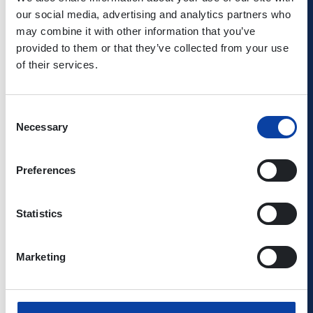
Arft -
Mosel GmbH
our social media, advertising and analytics partners who
Herresbach -
may combine it with other information that you’ve
Kürrenberg -
provided to them or that they’ve collected from your use
Mayen:
of their services.
gültig ab
30.03.2026
Consent
Timetable
Necessary
Selection
Timetable
Pocket
Preferences
399
FreizeitBus
Verkehrsbetriebe
Vulkanregion
Mittelrhein -
Statistics
Laacher See:
Verkehrsbetrieb
Mayen -
Rhein-Eifel-
Marketing
Rieden - Maria
Mosel GmbH
Laach -
Nickenich -
Andernach -