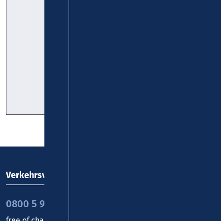
Altenahr –
Verkehrsbetrieb
Houverath –
Rhein-Eifel-
Effelsberg –
Mosel GmbH
Bad
Münstereifel:
Timetable
Timetable
Pocket
Verkehrsverbund Rhein-Mosel GmbH
0800 5 986 986
free of charge daily 8 - 20 h