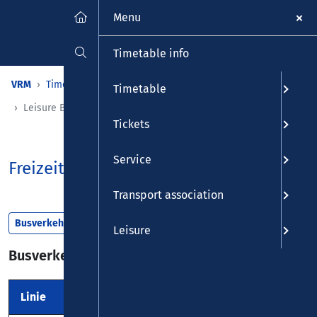
Menu
Timetable info
VRM
Timetable
Line timetable
Timetable booklets
Timetable
Leisure Bus
Tickets
Service
FreizeitBus
Transport association
Busverkehr
Leisure
Busverkehr
Linie
Strecke
Anbieter