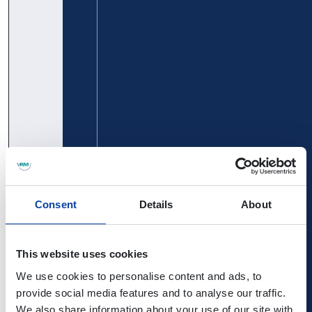
Feuerkrater:
Verkehrsbetrieb
Mayen -
Rhein-Eifel-
Kürrenberg -
Mosel GmbH
Nachtsheim -
Boos - Bermel
- Monreal -
Mayen:
gültig ab
30.03.2026
Timetable
Timetable
Consent
Details
About
Pocket
388
FreizeitBus
Verkehrsbetriebe
This website uses cookies
Wachholderheiden:
Mittelrhein -
We use cookies to personalise content and ads, to
Mayen -
Verkehrsbetrieb
provide social media features and to analyse our traffic.
Langenfeld -
Rhein-Eifel-
We also share information about your use of our site with