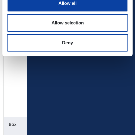
Allow all
Namedy:
Timetable
Allow selection
Timetable
Pocket
Deny
631
FreizeitBus
Stemmler-Bus
Geierlay:
GmbH
Treis-Karden –
Mörsdorf –
Kastellaun:
Timetable
Timetable
Pocket
862
FreizeitBus:
Verkehrsbetriebe
Ahrbrück –
Mittelrhein -