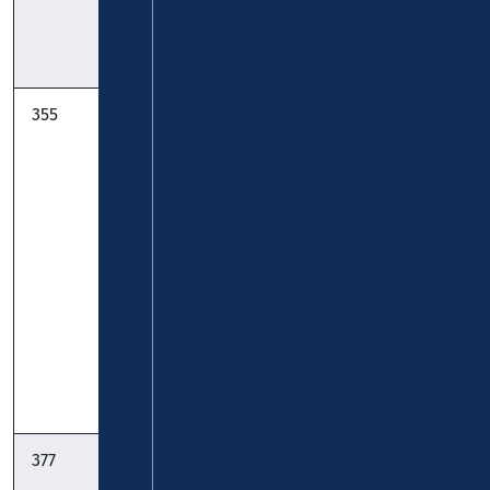
30.03.2026
Timetable
355
FreizeitBus
Verkehrsbetriebe
Goldenes
Mittelrhein -
Maifeld:
Verkehrsbetrieb
Münstermaifeld
Rhein-Eifel-
– Burg
Mosel GmbH
Pyrmont –
Roes – Pillig –
Polch:
Timetable
Timetable
Pocket
377
FreizeitBus
Verkehrsbetriebe
Eifler
Mittelrhein -