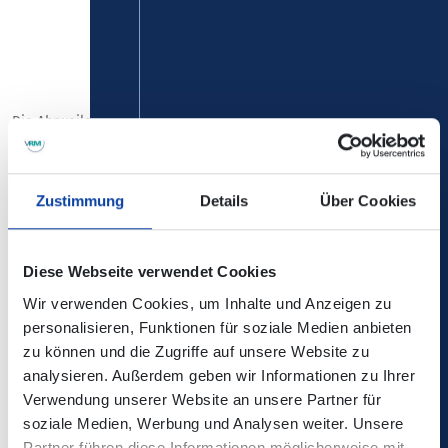
Die Ahrweiler Landrätin Cornelia Weigand und der Euskirchener
Landrat Markus Ramers stellten das neue „Linienbündel
Hocheifel“ gemeinsam mit weiteren Partnern vor.
Zustimmung
Details
Über Cookies
Weitere Infos zum Start der neuen
grenzüberschreitenden Bus-Angebote im Bereich
Hocheifel ab 01.08.2024 hat der Kreis Euskirchen
hier
Diese Webseite verwendet Cookies
veröffentlicht
Wir verwenden Cookies, um Inhalte und Anzeigen zu
personalisieren, Funktionen für soziale Medien anbieten
zu können und die Zugriffe auf unsere Website zu
Zurück
analysieren. Außerdem geben wir Informationen zu Ihrer
Verwendung unserer Website an unsere Partner für
soziale Medien, Werbung und Analysen weiter. Unsere
Partner führen diese Informationen möglicherweise mit