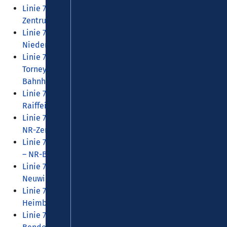
Linie 71: Hüllenberg - Feldkirchen - Irlich - NR
Zentrum - NR Bahnhof
45 KB
Linie 72: Torney – Gladbach – Oberbieber –
Niederbieber – NR-Zentrum – NR-Bahnhof
45 KB
Linie 73: (Rodenbach – Segendorf-) Niederbieber –
Torney – Heddesdorf – Ringmarkt – NR-Zentrum - NR-
Bahnhof
180 KB
Linie 74: SWN – NR-Bahnhof – NR-Zentrum –
Raiffeisenring – Heddesdorf
48 KB
Linie 75: Rodenbach – Segendorf – Niederbieber –
NR-Zentrum
44 KB
Linie 76: Gladbach – Heimbach-Weis – Engers – Block
– NR-Bahnhof – NR-Zentrum
42 KB
Linie 77: Heimbach-Weis – Gladbach – Block –
Neuwied
44 KB
Linie 78: NR-Zentrum – NR-Bahnhof – Gladbach –
Heimbach-Weis – Sayn – Engers – Bendorf
206 KB
Linie 79: NR-Zentrum – NR-Bahnhof – Block – Engers –