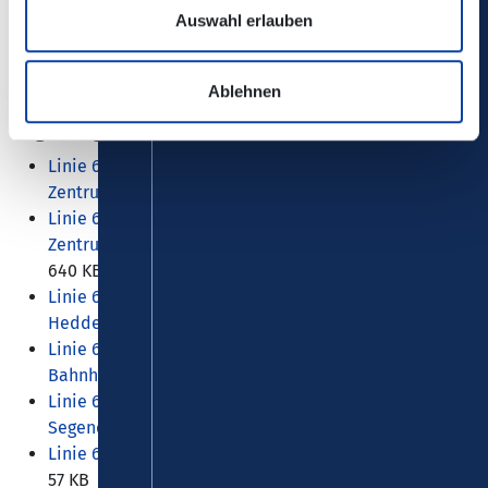
Auswahl erlauben
Zurück
Ablehnen
Zugehörige Dateien
Linie 61 (StadtBus): (Hüllenberg-) Feldkirchen – NR-
Zentrum – NR-Bahnhof – Engers – Bendorf
641 KB
Linie 62 (StadtBus): Oberbieber – Niederbieber – NR-
Zentrum – NR-Bahnhof – Gladbach – Heimbach-Weis
640 KB
Linie 63 (StadtBus): (Niederbieber-) Torney –
Heddesdorf – Ringmarkt – NR-Bahnhof (-SWN)
88 KB
Linie 64 (StadtBus): Heddesdorf – Raiffeisenring – NR-
Bahnhof – NR-Zentrum – SWN
62 KB
Linie 65 (StadtBus): Niederbieber – Rodenbach –
Segendorf – Niederbieber
40 KB
Linie 66 (StadtBus): (Sayn-) Engers – Heimbach-Weis
57 KB