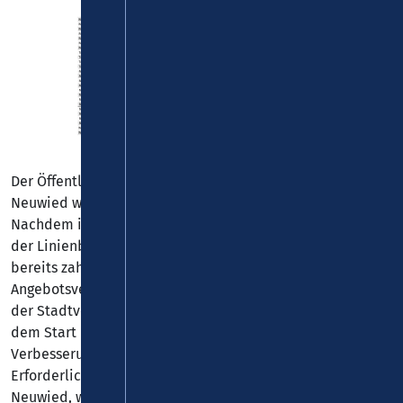
Der Öffentliche Personennahverkehr (ÖPNV) im Landkreis
Neuwied wird zum 26. August 2024 weiter ausgebaut.
Nachdem im Dezember vergangenen Jahres mit dem Start
der Linienbündel Linz, Wiedtal und Raiffeisen-Region Süd
bereits zahlreiche neue Linien mit wesentlichen
Angebotsverbesserungen gestartet waren, wird nun auch
der Stadtverkehr Neuwied neu strukturiert und erhält mit
dem Start des Linienbündels Stadtverkehr wesentliche
Verbesserungen und einen Ausbau des Fahrtenangebotes.
Erforderlich wurde die Neuvergabe des Stadtverkehrs
Neuwied, weil der bestehende Verkehrsvertrag mit dem