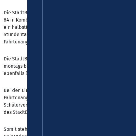
Die StadtBus-Linien 61 und 62 – sowie die Linien 63 und
64 in Kombination haben montags bis freitags weitgehend
ein halbstündliches Angebot, in den Tagesrandlagen einen
Stundentakt. Weiterhin gibt es ein umfassendes
Fahrtenangebot an Samstagen bzw. Sonn- und Feiertagen.
Die StadtBus-Linien 64 bis 66 verkehren ebenfalls
montags bis freitags mit einem Stundentakt und verfügen
ebenfalls über ein Samstagsangebot.
Bei den Linien 71 bis 79 bzw. 81 bis 84 richtet sich das
Fahrtenangebot weitgehend nach den Bedürfnissen des
Schülerverkehrs und dient darüber hinaus zur Verstärkung
des StadtBus-Angebotes.
Somit stehen alle Fahrten des neuen Stadtverkehrs jedem