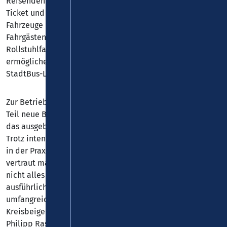
Reisenden zur Verfügung. Überall gilt das Deutschland-
Ticket und das VRM-Tarifsystem. Alle eingesetzten
Fahrzeuge besitzen einen niedrigen Einstieg, um älteren
Fahrgästen mit Rollator, Personen mit Kinderwagen oder
Rollstuhlfahrern einen bequemen Ein- und Ausstieg zu
ermöglichen. Darüber hinaus verfügen die Fahrzeuge der
StadtBus-Linien 61 bis 66 über Klimaanlagen.
Zur Betriebsaufnahme am 26. August 2024 werden zum
Teil neue Busfahrerinnen und Busfahrer eingesetzt, um
das ausgebaute Fahrtenangebot realisieren zu können.
Trotz intensiver Schulungen muss sich das Fahrpersonals
in der Praxis allerdings erst mit den neuen Gegebenheiten
vertraut machen. „Uns ist bewusst, dass gerade anfangs
nicht alles reibungslos laufen wird. Denn trotz
ausführlicher Planung und Vorbereitung ist bei so einem
umfangreichen Projekt nicht alles vorhersehbar“, so der 1.
Kreisbeigeordnete und zuständige Verkehrsdezernent
Philipp Rasbach. „Ich bin mir aber sicher, dass bald die