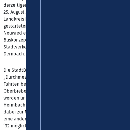
derzeitigen Betreiber des Stadtverkehrs MVB GmbH zum
25. August 2024 ausläuft. Vor diesem Hintergrund hat der
Landkreis Neuwied, wie bereits schon bei den früher
gestarteten Linienbündeln, auch für den Stadtverkehr
Neuwied eine europaweite Ausschreibung des
Buskonzeptes durchgeführt. Der Zuschlag für den
Stadtverkehr Neuwied ging dabei an die VRW GmbH,
Dernbach.
Die StadtBus-Linien 61 bis 64 wurden als sogenannte
„Durchmesserlinien“ konzipiert. Dies bedeutet, dass die
Fahrten beispielsweise bei der Linie 62 im Stadtteil
Oberbieber starten, bis zum Bahnhof in Neuwied geführt
werden und von dort aus weiter in den Stadtteil
Heimbach-Weis führen. Alle StadtBus-Linien treffen sich
dabei zur Minute ´28 bzw. ´58 am Bahnhof. Ein Umstieg in
eine andere StadtBus-Linie ist jeweils zur Minute ´2 bzw.
´32 möglich.