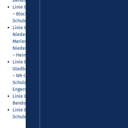
Bendorf
46 KB
Linie 80: Engers – Sayn – Heimbach-Weis – Gladbach
– Block – NR-Bahnhof (-Heddesdorfer Ludwig-Erhard-
Schule / - Irlich Marienstraße)
74 KB
Linie 81: Torney – Oberbieber Grundschule /
Niederbieber Schulzentrum – Rodenbach – Irlich –
Marienstraße (-Rodenbach / - NR-Zentrum) –
Niederbieber Schulzentrum – Oberbieber – Gladbach
– Heimbach-Weis – Sayn – Engers – Bendorf
119 KB
Linie 82: Bendorf – Engers – Heimbach-Weis –
Gladbach – Oberbieber – Niederbieber Schulzentrum
– NR-City – Irlich Marienstraße / Niederbieber
Schulzentrum – Gladbach – Heimbach-Weis (-Sayn) –
Engers – Bendorf
134 KB
Linie 83: NR-Reckstraße/HHR – Block – Engers –
Bendorf – Engers – Heimbach-Weis
72 KB
Linie 84: NR-Bahnhof – Heddesdorf Ludwig-Erhard-
Schule
58 KB