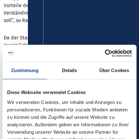
Vorteile deutlich überwiegen werden und bitte daher um
Verständnis, falls mal etwas nicht so läuft, wie es laufen
soll“, so Rasbach weiter.
Da der Start des neuen Stadtverkehrs mit dem Start des
neuen Schuljahres zusammenfällt wurden die
Schülerinnen und Schüler über die Schulsekretariate
bereits vor Start der Sommerferien informiert. Eine
zweite Information erfolgt nochmals rechtzeitig vor
Zustimmung
Details
Über Cookies
Schulbeginn. Die Schülerinnen und Schüler bzw.
Erziehungsberechtigten sowie alle übrigen Fahrgäste
werden daher dringend gebeten, sich über die neuen
Diese Webseite verwendet Cookies
Verbindungen und dabei insbesondere auch über die
Wir verwenden Cookies, um Inhalte und Anzeigen zu
neuen Liniennummern zu informieren.
personalisieren, Funktionen für soziale Medien anbieten
zu können und die Zugriffe auf unsere Website zu
Die neuen Fahrpläne können auf der Homepage des
analysieren. Außerdem geben wir Informationen zu Ihrer
Verkehrsverbundes Rhein-Mosel unter www.vrminfo.de
Verwendung unserer Website an unsere Partner für
abgerufen werden, ebenso auf der Homepage des