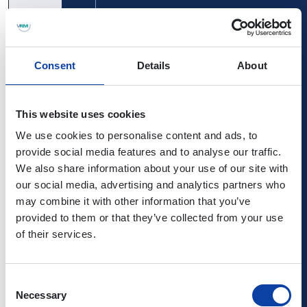
303
Obermendig -
Verkehrsbetriebe
Niedermendig
Mittelrhein -
- Andernach:
Verkehrsbetrieb
Consent
Details
About
Rhein-Eifel-
Timetable
Mosel GmbH
This website uses cookies
304
Namedy -
Verkehrsbetriebe
We use cookies to personalise content and ads, to
Andernach:
Mittelrhein -
provide social media features and to analyse our traffic.
Verkehrsbetrieb
We also share information about your use of our site with
Timetable
Rhein-Eifel-
our social media, advertising and analytics partners who
Mosel GmbH
may combine it with other information that you’ve
provided to them or that they’ve collected from your use
305
Kruft - Plaidt -
Verkehrsbetriebe
of their services.
Andernach:
Mittelrhein -
Verkehrsbetrieb
Timetable
Rhein-Eifel-
Consent
Timetable
Mosel GmbH
Necessary
Selection
Pocket