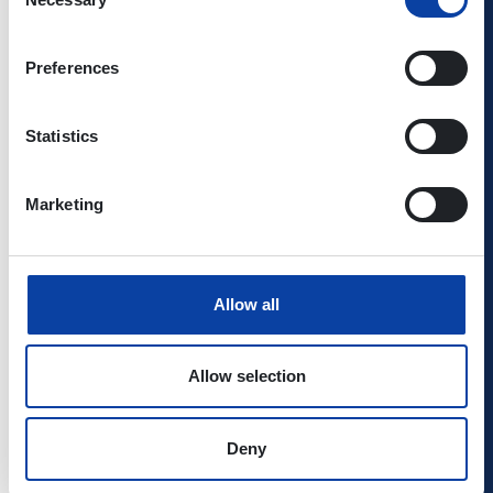
Selection
Diez:
Timetable
Preferences
Timetable
Pocket
Statistics
582
StadtBus: Diez
Martin Becker
Bahnhof –
Marketing
Brandenburger
Str. –
Ostbahnhof –
Allow all
Limburg
Diezer Str.
(und zurück):
Allow selection
Timetable
Timetable
Deny
Pocket