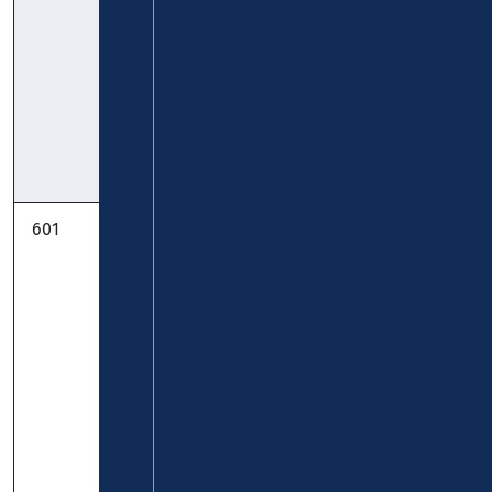
Höhe:
Baustellenfahrplan
gültig ab
30.06.2026 bis
vsl. 30.11.2026
Timetable
601
StadtBus:
Stemmler-Bus
Simmern Alter
GmbH
Bahnhof -
Globus -
Wildburgstr. -
Domäne -
Alter Bahnhof:
gültig ab
10.08.2026
Timetable