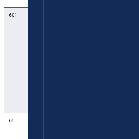
601
StadtBus:
Stemmler-Bus
Simmern Alter
GmbH
Bahnhof -
Globus -
Wildburgstr. -
Domäne -
Alter Bahnhof:
gültig bis
09.08.2026
Timetable
Timetable
Pocket
61
StadtBus:
Verkehrsbetrieb
Hüllenberg –
Rhein-
Feldkirchen –
Westerwald