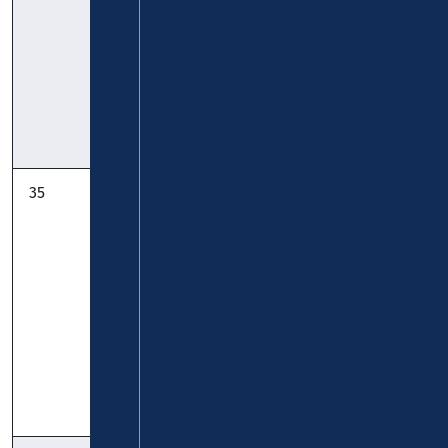
Berg - Urbar -
Koblenz:
Timetable
Timetable
Pocket
35
StadtBus:
KVG
Moselweiß -
Zickenheiner
Metternich -
Bubenheim -
Bendorf -
Vallendar:
Timetable
Timetable
Pocket