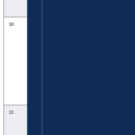
Pocket
30
StadtBus:
KVG
Mülheim-
Zickenheiner
Kärlich –
Urmitz – St.
Sebastian –
Kesselheim –
Koblenz:
Timetable
Timetable
Pocket
33
StadtBus:
KVG
Vallendar
Zickenheiner
Bahnhof -
Mallendarer