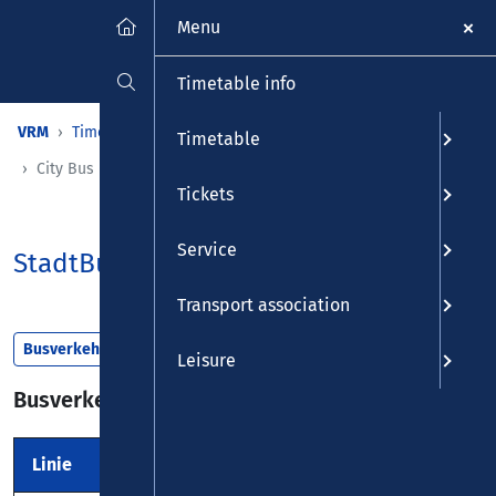
Menu
Timetable info
VRM
Timetable
Line timetable
Timetable booklets
Timetable
City Bus
Tickets
Service
StadtBus
Transport association
Busverkehr
Leisure
Busverkehr
Linie
Strecke
Anbieter