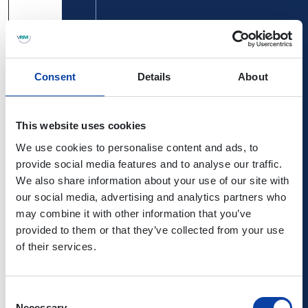
gültig ab
11.07.2026
Timetable
Timetable
Consent
Details
About
Pocket
514
Niederlahnstein
DB Regio Bus
This website uses cookies
Bahnhof - Lag
Rhein-Mosel
We use cookies to personalise content and ads, to
- Kaserne -
provide social media features and to analyse our traffic.
Bahnhof:
We also share information about your use of our site with
gültig ab
our social media, advertising and analytics partners who
11.07.2026
may combine it with other information that you’ve
Timetable
provided to them or that they’ve collected from your use
of their services.
581
Stadtbus:
Martin Becker
Heistenbach –
Consent
Altendiez –
Necessary