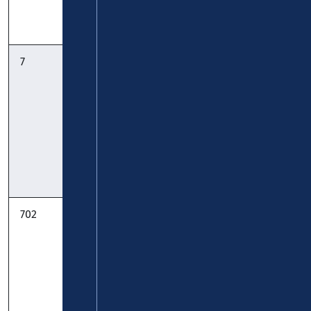
Timetable
Pocket
7
KO-Zentrum –
koveb
Lützel –
Mittelweiden –
IKEA – Globus:
Timetable
Timetable
Pocket
702
StadtBus:
bkr mobility &
Cochem
DB Regio Bus
Klosterberg -
Mitte &
Bahnhof:
Scherer
Reisen
Timetable
Timetable