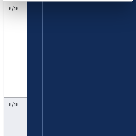
6/16
Moselweiß –
koveb
Rauental – KO-
Zentrum –
Pfaffendorf –
Horchheimer
Höhe:
gültig ab
01.12.2026
Timetable
Timetable
Pocket
6/16
Moselweiß –
koveb
Rauental – KO-
Zentrum –
Pfaffendorf –
Horchheimer