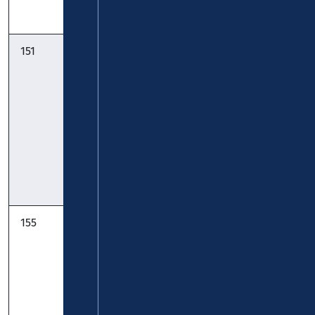
Pocket
151
StadtBus:
KVG
Sayn -
Zickenheiner
Mülhofen -
Bendorf -
Weitersburg:
Timetable
Timetable
Pocket
155
StadtBus:
KVG
Stromberg -
Zickenheiner
Sayn - Bendorf
- Mülhofen -
Engers: