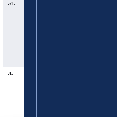
5/15
Metternich –
koveb
Lützel – KO-
Zentrum –
Pfaffendorfer
Höhe –
Asterstein:
Timetable
Timetable
Pocket
513
StadtBus:
DB Regio Bus
Friedland -
Rhein-Mosel
Oberlahnstein
-
Niederlahnstein
Bahnhof -
Kaserne - Lag: