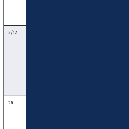
Timetable
Timetable
Pocket
2/12
Karthause –
koveb
KO-Zentrum –
Neuendorf –
Wallersheim –
Kesselheim:
Timetable
Timetable
Pocket
26
Pfaffendorf –
koveb
Ehrenbreitstein
– Asterstein –
Horchheimer