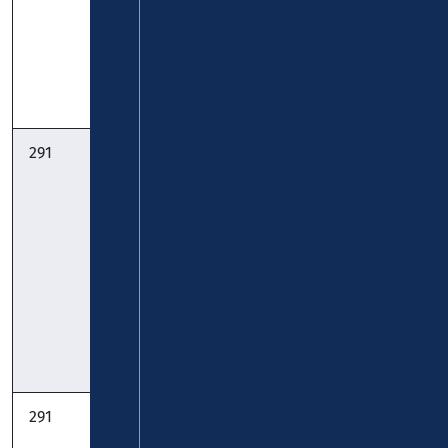
Höhe:
Timetable
Timetable
Pocket
291
StadtBus:
Westerwaldbus
Wallmenroth –
GmbH
Scheuerfeld –
Bruche –
Betzdorf –
Kirchen:
gültig ab
10.08.2026
Timetable
291
StadtBus:
Westerwaldbus
Wallmenroth –
GmbH