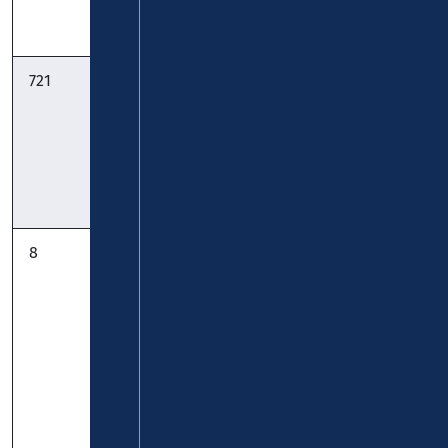
Pocket
721
StadtBus: Barl
bkr mobility &
- Zell - Bullay:
DB Regio Bus
Mitte &
Timetable
Scherer
Timetable
Reisen
Pocket
8
KO-Zentrum –
koveb
Ehrenbreitstein
– Urbar –
Vallendar –
Bendorf –
Sayn:
Timetable
Timetable