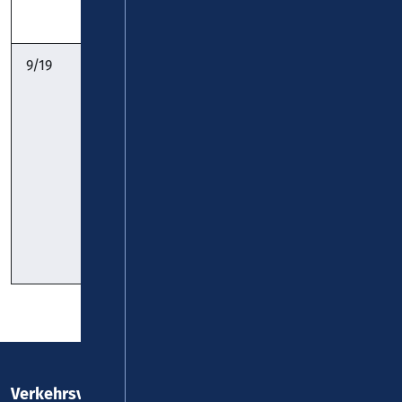
Pocket
9/19
Goldgrube –
koveb
KO-Zentrum –
Ehrenbreitstein
– Niederberg –
Arenberg –
Immendorf:
Timetable
Timetable
Pocket
Verkehrsverbund Rhein-Mosel GmbH