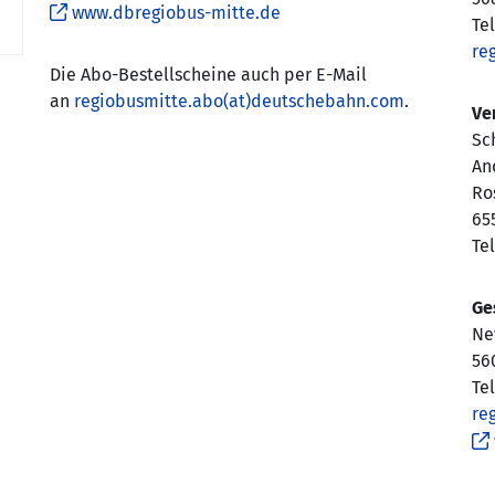
www.dbregiobus-mitte.de
Tel
re
Die Abo-Bestellscheine auch per E-Mail
an
regiobusmitte.abo(at)deutschebahn.com
.
Ve
Sc
An
Ro
65
Tel
Ge
Ne
56
Te
re