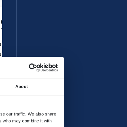
 Regio NRW AG
(für folgende Linien auch in
einland-Pfalz)
RE 8 Mönchengladbach – Köln – Koblenz
RE 9 Aachen – Köln – Siegen
RB 27 Mönchengladbach – Köln – Koblenz
RB 30 Bonn – Remagen – Ahrbrück*
RB 39 Remagen – Dernau*
About
ingeschränkter Betrieb in Folge der
swirkungen der Hochwasserkatastrophe von
se our traffic. We also share
i 2021.
ers who may combine it with