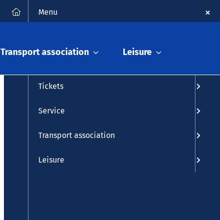
FAQ
Contact
Deutsch
Search
Menu
Timetable info
Transport association
Leisure
Timetable
Tickets
Service
Transport association
Leisure