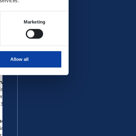
 services.
ndendialog
.: 0211 / 91309333
ndendialog.nrw(at)deutschebahn.com
Marketing
er finden Sie
DB Verkaufsstellen
im VRM.
Allow all
rverkaufsstelle Bad Ems
isebüro Bad Ems Sterzenbach GmbH
merstr. 85
130 Bad Ems
schäftsstelle Cochem
ückenstraße 2
812 Cochem