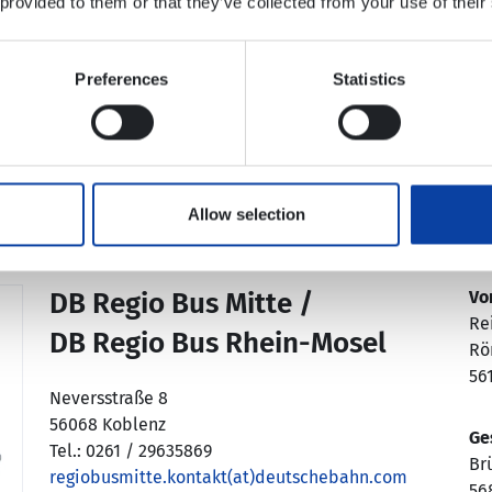
 provided to them or that they’ve collected from your use of their
Ku
Tel
ku
Preferences
Statistics
Hi
Allow selection
DB Regio Bus Mitte /
Vo
Re
DB Regio Bus Rhein-Mosel
Rö
56
Neversstraße 8
56068 Koblenz
Ge
Tel.: 0261 / 29635869
Br
regiobusmitte.kontakt(at)deutschebahn.com
56