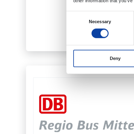
other information that you’ve
Consent
Necessary
Selection
Deny