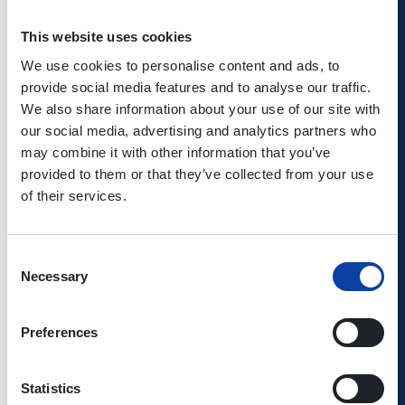
Pocket
This website uses cookies
We use cookies to personalise content and ads, to
N32
NachtBus:
Verkehrsbetriebe
provide social media features and to analyse our traffic.
Koblenz –
Mittelrhein -
We also share information about your use of our site with
Winningen –
Verkehrsbetrieb
our social media, advertising and analytics partners who
Kobern-
Rhein-Eifel-
may combine it with other information that you’ve
Gondorf (–
Mosel GmbH
provided to them or that they’ve collected from your use
Treis-Karden):
of their services.
Timetable
Timetable
Consent
Pocket
Necessary
Selection
N33
NachtBus:
KVG
Preferences
Vallendar
Zickenheiner
Mallendarer
Berg - Urbar -
Statistics
Koblenz: