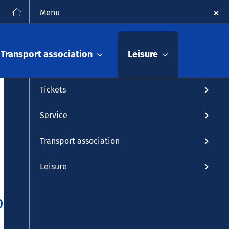
FAQ
Contact
Deutsch
Search
Menu
Timetable info
Transport association
Leisure
Timetable
Tickets
Service
Transport association
Leisure
back again