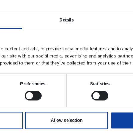
Details
11.12.26 - 13.12.26
e content and ads, to provide social media features and to analy
Glühweinwanderung zu den Geie
 our site with our social media, advertising and analytics partn
Erleben Sie eine unvergessliche Wanderung durch die
 provided to them or that they’ve collected from your use of their
zur festlich erleuchteten Geierlay-Hängeseilbrücke f
Preferences
Statistics
11.12.26
Allow selection
Höhner Weihnacht 2026