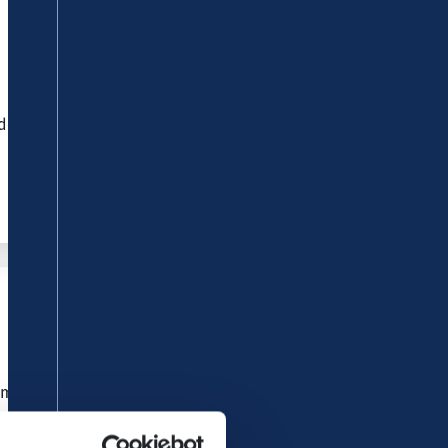
Waldbreitbach
lt sich bereits seit über 30 Jahren in das
Remagen
emagen jährlich am zweiten