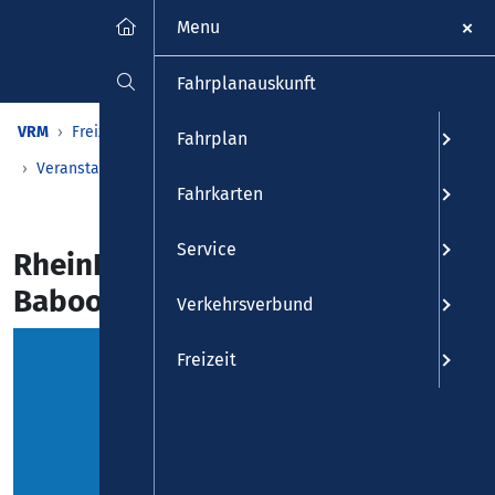
Menu
Fahrplanauskunft
VRM
Freizeit
Veranstaltungen & Kalender
Fahrplan
Veranstaltungen
Detailansicht
Fahrkarten
Service
RheinPuls - The Wild Bobbin'
Baboons
Verkehrsverbund
Freizeit