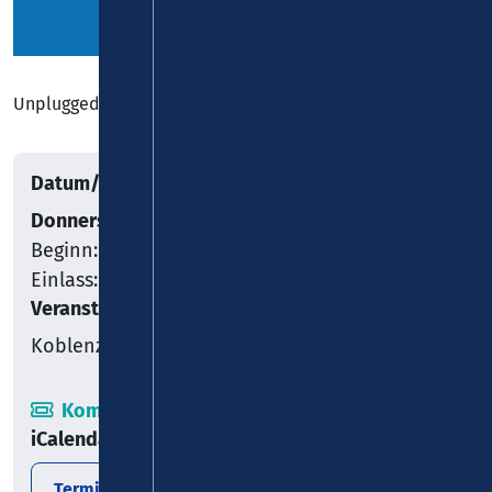
Unplugged
Datum/Uhrzeit
Donnerstag, 27.06.2024
Beginn: 19:00
Einlass: 18:00
Veranstaltungsort
Koblenz
Kombiticket
iCalendar
Termin exportieren