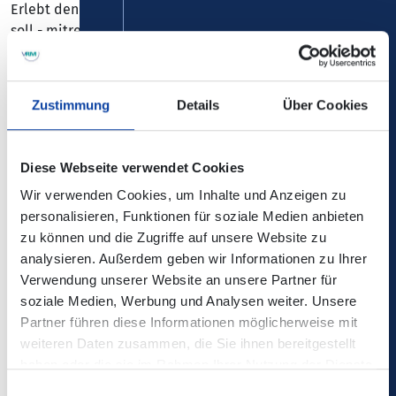
Erlebt den Rock’n’Roll der Golden Fifties so wie er sein
soll - mitreissend und energiegeladen! Und immer mit
einem Augenzwinkern!
Ort: Casinobühne, Festung Ehrenbreitstein
Zustimmung
Details
Über Cookies
Teilbestuhlt
Diese Webseite verwendet Cookies
Wir verwenden Cookies, um Inhalte und Anzeigen zu
Einlass: 18.00 Uhr
personalisieren, Funktionen für soziale Medien anbieten
Beginn: 19.00 Uhr
zu können und die Zugriffe auf unsere Website zu
analysieren. Außerdem geben wir Informationen zu Ihrer
Kategorie 1 = Sitzplatz mit ALL YOU CAN EAT - BBQ-BUFFET
Verwendung unserer Website an unsere Partner für
und Getränkeservice am Platz für 29,90 € - ggf. werden
soziale Medien, Werbung und Analysen weiter. Unsere
kleinere Gruppen zusammen platziert.
Partner führen diese Informationen möglicherweise mit
weiteren Daten zusammen, die Sie ihnen bereitgestellt
Kategorie 2 = teilbestuhlt, freie Platzwahl für 5,00 €
haben oder die sie im Rahmen Ihrer Nutzung der Dienste
gesammelt haben.
Einwilligungsauswahl