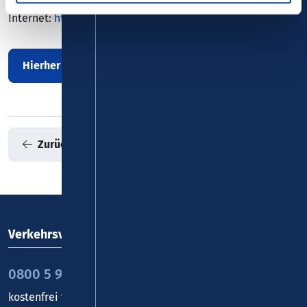
E-Mail:
info(at)cafehahn.de
Internet:
https://www.cafehahn.de
Hierher mit Bus/Bahn
Zurück zur Übersicht
Verkehrsverbund Rhein-Mosel GmbH
0800 5 986 986
kostenfrei täglich 8 - 20 Uhr