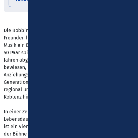
Die Bobbin‘ Baboons sind seit mehr als 30 Jahren den
Freunden handgemachter und mitreißender Rock‘n‘Roll-
Musik ein Begriff. 1000 Auftritte, 2000 Dosen Haarlack und
50 Paar spitze Schuhe haben die „Baboons“ in diesen
Jahren abgeliefert, versprüht und zerschlissen und dabei
bewiesen, dass die Musik der 50er Jahre nichts von ihrer
Anziehungskraft verloren hat und über alle
Generationsgrenzen hinweg zu begeistern vermag -
regional und weit über die heimischen Grenzen von
Koblenz hinaus.
In einer Zeit, in der Popularität oft eine kürzere
Lebensdauer hat als die Mindesthaltbarkeit von Joghurt
ist ein Vierteljahrhundert ununterbrochene Präsenz auf
der Bühne schon bemerkenswert.