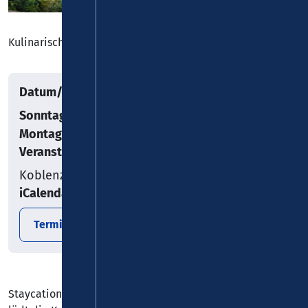
Kulinarische Erlebnistage vor der eigenen Haustür
Datum/Uhrzeit
Sonntag, 30.06.2024
–
Montag, 01.07.2024
Veranstaltungsort
Koblenz
iCalendar
Termin exportieren
Staycation geht in die nächste Runde: Auch in diesem Jahr