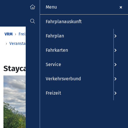
Menu
Fahrplanauskunft
VRM
Freizeit
Veranstaltungen & Kalender
Fahrplan
Veranstaltungen
Detailansicht
Fahrkarten
Service
Staycation 2024 in Koblenz:
Verkehrsverbund
Freizeit