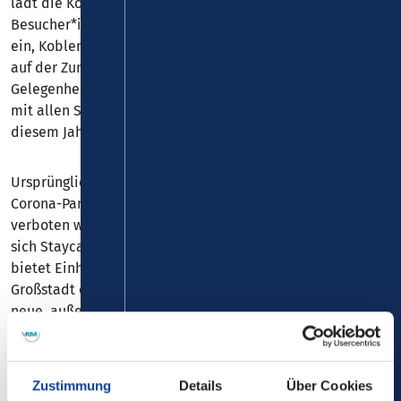
lädt die Koblenz-Touristik Einheimische und
Besucher*innen aus der Region und darüberhinaus dazu
ein, Koblenz neu zu entdecken. Unter dem Motto „Koblenz
auf der Zunge“ haben die Teilnehmenden die
Gelegenheit, die lokale Gastronomie und Weinlandschaft
mit allen Sinnen (neu) zu erleben. Staycation findet in
diesem Jahr vom 30.6.–1.7. statt.
Ursprünglich als Idee für Koblenzer*innen während der
Corona-Pandemie entstanden, als Urlaub zeitweise
verboten war und die Hotels fast keine Gäste hatten, hat
sich Staycation inzwischen etabliert. Die Koblenz-Touristik
bietet Einheimischen und Freund*innen der kleinen
Großstadt einmal jährlich die Möglichkeit, Koblenz auf
neue, außergewöhnliche Weise kennenzulernen.
Angebote, die in dieser Form sonst nicht als Paket
buchbar sind, werden zusammengebracht und für
maximal 30 Einzelpersonen in der Gruppe erlebbar
Zustimmung
Details
Über Cookies
gemacht.