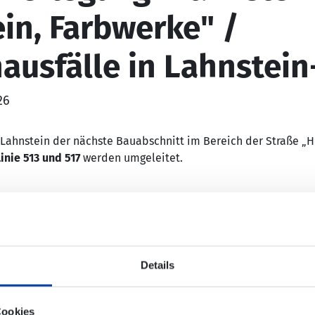
in, Farbwerke" /
nausfälle in Lahnstein
26
n Lahnstein der nächste Bauabschnitt im Bereich der Straße „
inie 513 und 517
werden umgeleitet.
ht bedient werden:
Details
er Straße"
hein"
Cookies