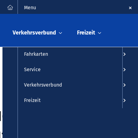
FAQ
Kontakt
Suche
Menu
Fahrplanauskunft
Verkehrsverbund
Freizeit
Fahrplan
Fahrkarten
Service
Verkehrsverbund
Freizeit
NGERT ->
n-