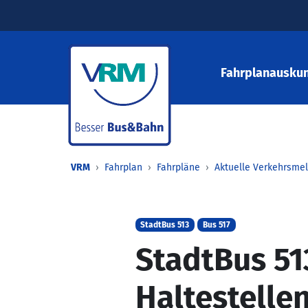
Fahrplanauskun
VRM
Fahrplan
Fahrpläne
Aktuelle Verkehrsme
StadtBus 513
Bus 517
StadtBus 51
Haltestelle