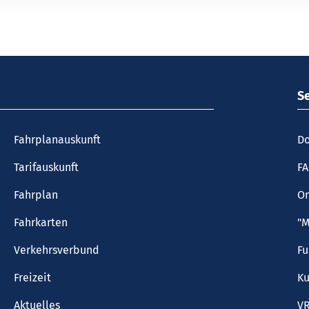
S
Fahrplanauskunft
Do
Tarifauskunft
F
Fahrplan
On
Fahrkarten
"M
Verkehrsverbund
F
Freizeit
Ku
Aktuelles
VR