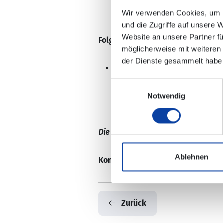
Wir verwenden Cookies, um I
und die Zugriffe auf unsere 
Website an unsere Partner fü
Folgende Haltestelle wird verlegt:
möglicherweise mit weiteren
der Dienste gesammelt habe
Lahnstein-Oberlahnstein, „F
Einwilligungsauswahl
Notwendig
Die Änderungen sind nicht in der e
Ablehnen
Kontaktdaten:
Verkehrsmeldungen
Zurück