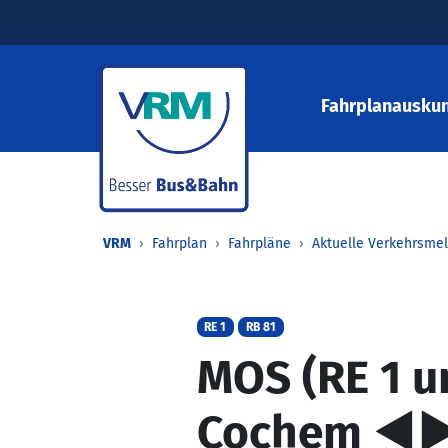
Fahrplanauskun
VRM
Fahrplan
Fahrpläne
Aktuelle Verkehrsme
RE 1
RB 81
MOS (RE 1 u
Cochem ◄►