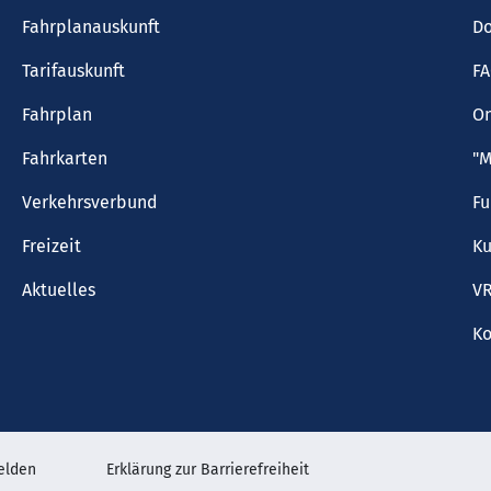
Fahrplanauskunft
Do
Tarifauskunft
F
Fahrplan
On
Fahrkarten
"M
Verkehrsverbund
F
Freizeit
Ku
Aktuelles
VR
Ko
elden
Erklärung zur Barrierefreiheit