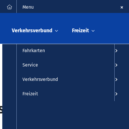
FAQ
Kontakt
Suche
Menu
Fahrplanauskunft
Verkehrsverbund
Freizeit
Fahrplan
Fahrkarten
Service
Verkehrsverbund
Freizeit
satzverkehr