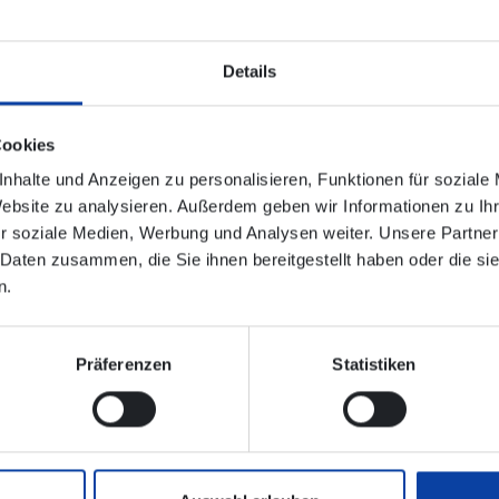
b der Haltestelle Löf.
Die Fahrzeiten des Shuttlebus sind an
ehmen zur Nutzung des Shuttelbusses die Haltestelle Bahnhof
Details
Cookies
 in den Bussen aus Platzgründen nicht möglich.
nhalte und Anzeigen zu personalisieren, Funktionen für soziale
Website zu analysieren. Außerdem geben wir Informationen zu I
r soziale Medien, Werbung und Analysen weiter. Unsere Partner
ltestellen des Ersatzverkehrs nicht immer direkt an den jewei
 Daten zusammen, die Sie ihnen bereitgestellt haben oder die s
n.
Präferenzen
Statistiken
nischen Verbindungsauskunft enthalten!
er bei der Deutschen Bahn Region Mitte