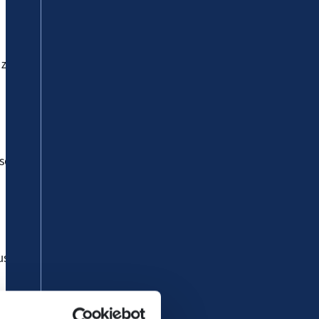
5 zu Einschränkungen bei den
etzt. Bitte beachten Sie die vom
s teilweise über die B 49, so dass
ährt dieser
ab der Haltestelle