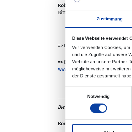
Koben-Godorf, Richtung Kattenes a
Bitte beachten Sie, dass Sie in L
Zustimmung
Diese Webseite verwendet 
=>
Die Mitnahme von Fahrrädern ist
Wir verwenden Cookies, um I
und die Zugriffe auf unsere 
Website an unsere Partner fü
=>
Bitte beachten Sie, dass die Ha
möglicherweise mit weiteren
www.bahnhof.de
.
der Dienste gesammelt habe
Einwilligungsauswahl
Notwendig
Die Änderungen sind in der elektro
Kontaktdaten:
Ihre Ansprechpartn