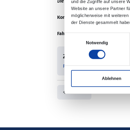
Die Änderungen sind in der elektro
und die Zugriffe auf unsere 
Website an unsere Partner fü
möglicherweise mit weiteren
Kontaktdaten:
Ihre Ansprechpartn
der Dienste gesammelt habe
Fahrplaninformation:
Einwilligungsauswahl
Notwendig
Zugehörige Dateien
RB23_15.12.2024-03.04.2025_Fah
Ablehnen
Zurück