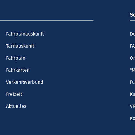
S
Fahrplanauskunft
Do
Tarifauskunft
F
Fahrplan
On
Fahrkarten
"M
Verkehrsverbund
F
Freizeit
Ku
Aktuelles
VR
Ko