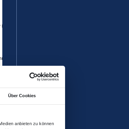
r
Linie RB 23
.
hn) aus und werden durch Busse
eiligen Bahnhöfen liegen. Die
Über Cookies
 Medien anbieten zu können