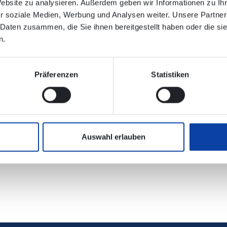
nischen Verbindungsauskunft enthalten!
Website zu analysieren. Außerdem geben wir Informationen zu I
r soziale Medien, Werbung und Analysen weiter. Unsere Partner
 Daten zusammen, die Sie ihnen bereitgestellt haben oder die s
er bei der Deutschen Bahn Region Mitte
n.
Präferenzen
Statistiken
rplan.pdf
(133 KB)
Auswahl erlauben