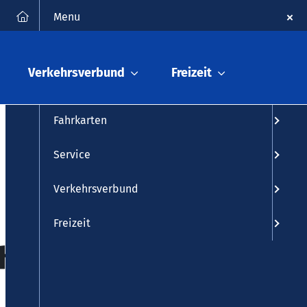
FAQ
Kontakt
Suche
Menu
Fahrplanauskunft
Verkehrsverbund
Freizeit
Fahrplan
Fahrkarten
Service
Verkehrsverbund
Freizeit
ehr Nassau