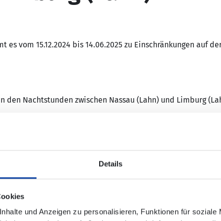
 es vom 15.12.2024 bis 14.06.2025 zu Einschränkungen auf de
 in den Nachtstunden zwischen Nassau (Lahn) und Limburg (La
ugverkehr abweichenden Fahrzeiten der Busse.
st in den Bussen aus Platzgründen nicht möglich.
Haltestellen des Ersatzverkehrs nicht immer direkt an den jew
e auf
www.bahnhof.de
.
Details
Cookies
nhalte und Anzeigen zu personalisieren, Funktionen für soziale