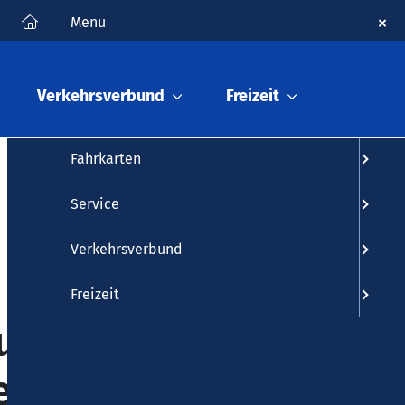
FAQ
Kontakt
Suche
Menu
Fahrplanauskunft
Verkehrsverbund
Freizeit
Fahrplan
Fahrkarten
Service
Verkehrsverbund
Freizeit
us N9:
e und