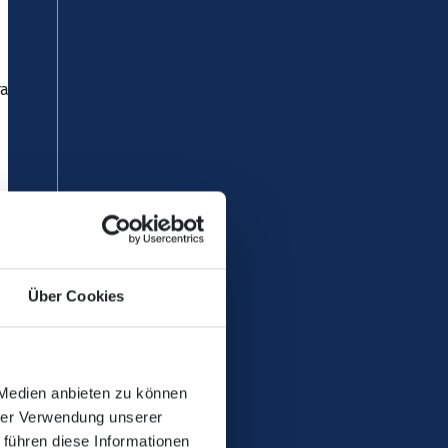
aße“ in der Löhrstraße.
lle „Zentralplatz/Forum“ geführt.
dt werden nicht angefahren.
Über Cookies
 Medien anbieten zu können
Rheinseite kommend, ab dem
hrer Verwendung unserer
Forum" Steig L.
 führen diese Informationen