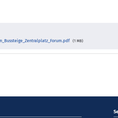
en_Bussteige_Zentralplatz_Forum.pdf
(1 MB)
S