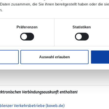
/Schloss“ entfällt.
 Daten zusammen, die Sie ihnen bereitgestellt haben oder die s
el-Halle“ wird der Bussteig E (Pfaffendorfer Brücke) bedient.
n.
m“ bzw. „Bf. Stadtmitte/Löhr-Center“ empfohlen.
Präferenzen
Statistiken
b.de
finden Sie zudem eine Karte zur Umleitung sowie eine Üb
Auswahl erlauben
latz/Forum“.
lektronischen Verbindungsauskunft enthalten!
oblenzer Verkehrsbetriebe (koveb.de)