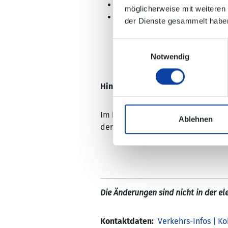
Die Haltestellen „Stadttheater
möglicherweise mit weiteren
An der Haltestelle „Rhein-Mos
der Dienste gesammelt habe
Linien zum „Zentralplatz/Foru
Einwilligungsauswahl
Notwendig
Hinweis:
Im Dateianhang und auf
www.kove
Ablehnen
der Haltestelle „Koblenz, Zentralp
Die Änderungen sind nicht in der e
Kontaktdaten:
Verkehrs-Infos | K