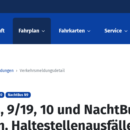
ft
Fahrplan
Fahrkarten
Service
ldungen
Verkehrsmeldungsdetail
10
NachtBus N9
8, 9/19, 10 und NachtB
, Haltestellenausfäll