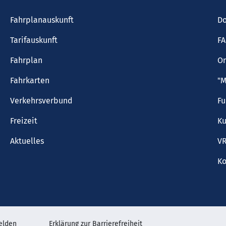
Fahrplanauskunft
Do
Tarifauskunft
F
Fahrplan
On
Fahrkarten
"M
Verkehrsverbund
F
Freizeit
Ku
Aktuelles
VR
Ko
elden
Erklärung zur Barrierefreiheit