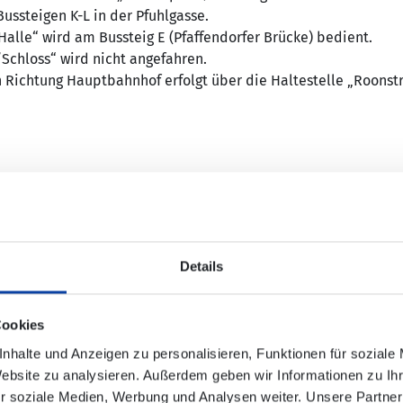
Bussteigen K-L in der Pfuhlgasse.
Halle“ wird am Bussteig E (Pfaffendorfer Brücke) bedient.
/Schloss“ wird nicht angefahren.
in Richtung Hauptbahnhof erfolgt über die Haltestelle „Roonstr
nhof über Hohenzollernstraße und Viktoriastraße zur Halteste
g „K“ in der Pfuhlgasse.
-Halle“ und „Stadttheater/Schloss“ in Fahrtrichtung Innensta
Details
Cookies
nhalte und Anzeigen zu personalisieren, Funktionen für soziale
agen auf dieser Linie fahren stadteinwärts, von der rechten 
Website zu analysieren. Außerdem geben wir Informationen zu I
Ebert-Ring, Viktoriastraße zur Ersatzhaltestelle "Zentralplatz/
r soziale Medien, Werbung und Analysen weiter. Unsere Partner