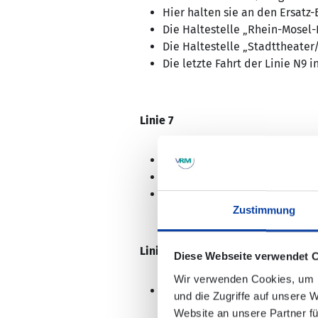
Hier halten sie an den Ersatz-
Die Haltestelle „Rhein-Mosel-
Die Haltestelle „Stadttheater
Die letzte Fahrt der Linie N9 
Linie 7
Die Linie 7 wird vom Hauptbah
Hier hält sie am Ersatz-Busstei
Die Haltestellen „Rhein-Mosel
Zustimmung
Linie 8
Diese Webseite verwendet 
Wir verwenden Cookies, um I
Die Linie 8 und alle Einsatzw
und die Zugriffe auf unsere 
14.12.2025 über den Friedrich-
Website an unsere Partner fü