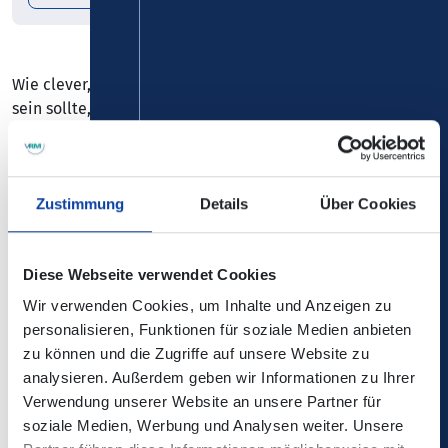
Wie clever, denn falls wirklich mal jemand nicht so gut
sein sollte, weiß Knacki immer wer Schuld hat: Natürlich
die anderen. Wir wissen ja, in Deutschland musst du nicht
sofort lachen, aber du solltest immer wissen, wer Schuld
hat.
Zustimmung
Details
Über Cookies
Deuser & Friends wird wie immer ein großer Spaß, mit
bekannten und neuen Gesichtern und einem Knacki
Diese Webseite verwendet Cookies
Deuser, der es genießen wird, mal wieder den Laden
Wir verwenden Cookies, um Inhalte und Anzeigen zu
aufzumischen.
personalisieren, Funktionen für soziale Medien anbieten
zu können und die Zugriffe auf unsere Website zu
Moderation:
Knacki Deuser ist der Elder Statesman und
analysieren. Außerdem geben wir Informationen zu Ihrer
Mentor der deutschen Stand-up Szene. Mittlerweile ist er
Verwendung unserer Website an unsere Partner für
Agenturchef, entwickelt und produziert für Sender,
soziale Medien, Werbung und Analysen weiter. Unsere
Unternehmen neue Formate und Shows. Einmal im Jahr