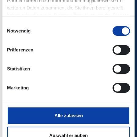
Partner führen diese Informationen möglicherweise mit
geht Knacki Deuser auf Tour und präsentiert neue und
weiteren Daten zusammen, die Sie ihnen bereitgestellt
bekannte Gesichter.
haben oder die sie im Rahmen Ihrer Nutzung der Dienste
gesammelt haben.
Einwilligungsauswahl
Tickets
Notwendig
03. August 2024, 20:00 Uhr
Präferenzen
Hauptbühne im Burghof
Mario-Adorf-Burgweg 1, 56727 Mayen
Statistiken
Hierher mit Bus/Bahn
Marketing
Alle zulassen
Zurück zur Übersicht
Auswahl erlauben