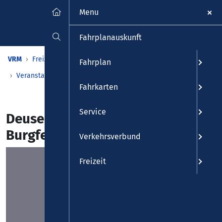
Menu
Fahrplanauskunft
VRM
Freizeit
Veranstaltungen & Kalender
Fahrplan
Veranstaltungen
Detailansicht
Fahrkarten
Service
Deuser & Friends Summer Club -
Burgfestspiele
Verkehrsverbund
Freizeit