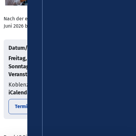
Nach der erfolgreichen 11. Auflage findet vom 12. bis 14.
Juni 2026 bereits die 12. Koblenzer Bierbörse statt!
Datum/Uhrzeit
Freitag, 12.06.2026
–
Sonntag, 14.06.2026
Veranstaltungsort
Koblenz
iCalendar
Termin exportieren