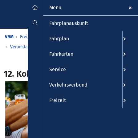
Menu
Fahrplanauskunft
VRM
Freizeit
Veranstaltungen & Kalender
Fahrplan
Veranstaltungen
Detailansicht
Fahrkarten
Service
12. Koblenzer Bierbörse
Verkehrsverbund
Freizeit