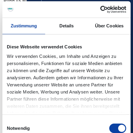
Rund 45 Bier- und Speisesstände präsentieren nicht nur
einheimischen und bekannten Bieren, sondern es können
auch gänzlich unbekannte und außergewöhnliche
Köstlichkeiten probiert werden. Auf der Allee bescheren
Zustimmung
Details
Über Cookies
die großen Platanen den Biergärten der Koblenzer
Bierbörse eine traumhafte Atmosphäre. Die Besucher
können beim Flanieren über das ehemalige
Diese Webseite verwendet Cookies
Bundesgartenschaugelände über 500 verschiedene
Wir verwenden Cookies, um Inhalte und Anzeigen zu
Biersorten probieren oder als Flaschenbiere mit nach
personalisieren, Funktionen für soziale Medien anbieten
Hause nehmen. Auf der Koblenzer Bierbörse findet
zu können und die Zugriffe auf unsere Website zu
garantiert jeder sein Lieblingsbier!
analysieren. Außerdem geben wir Informationen zu Ihrer
Verwendung unserer Website an unsere Partner für
Der Eintritt zur gesamten Fläche ist kostenfrei!
soziale Medien, Werbung und Analysen weiter. Unsere
Partner führen diese Informationen möglicherweise mit
Öffnungszeiten
weiteren Daten zusammen, die Sie ihnen bereitgestellt
Freitag: 15.00 - 24.00 Uhr
haben oder die sie im Rahmen Ihrer Nutzung der Dienste
Samstag: 12.00 - 24.00 Uhr
gesammelt haben.
Sonntag: 12.00 - 20.00 Uhr
Einwilligungsauswahl
Notwendig