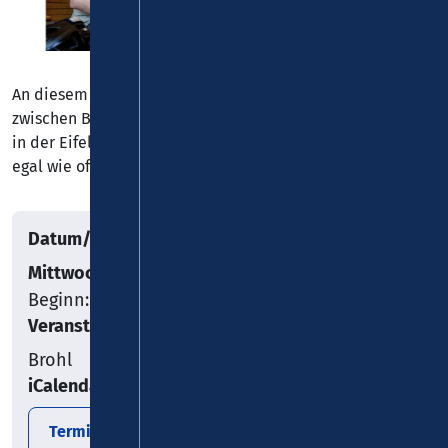
An diesem Tag stehen Kindern und Jugendlichen alle Züge
zwischen Brohl-Lützing am Rhein und Kempenich-Engeln
in der Eifel zur kostenlosen Benutzung offen – egal wohin,
egal wie oft!
Datum/Uhrzeit
Mittwoch, 22.07.2026
Beginn: 10:15
Veranstaltungsort
Brohl
iCalendar
Termin exportieren