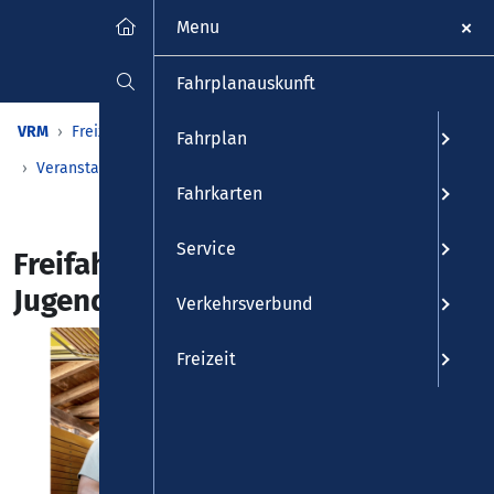
Menu
Fahrplanauskunft
VRM
Freizeit
Veranstaltungen & Kalender
Fahrplan
Veranstaltungen
Detailansicht
Fahrkarten
Service
Freifahrt für Kinder und
Jugendliche im Vulkan-Express
Verkehrsverbund
Freizeit