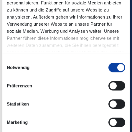
personalisieren, Funktionen für soziale Medien anbieten
Köln und Koblenz verkehrende Mittelrheinbahn (RB 26)
zu können und die Zugriffe auf unsere Website zu
empfohlen.
analysieren. Außerdem geben wir Informationen zu Ihrer
Verwendung unserer Website an unsere Partner für
Nähere Informationen unter www.vulkan-express.de,
soziale Medien, Werbung und Analysen weiter. Unsere
Telefon 02636 / 80303 oder per E-Mail unter
Partner führen diese Informationen möglicherweise mit
buero@brohltalbahn.de.
weiteren Daten zusammen, die Sie ihnen bereitgestellt
haben oder die sie im Rahmen Ihrer Nutzung der Dienste
gesammelt haben.
Einwilligungsauswahl
Notwendig
Kontakt:
Präferenzen
Vulkan-Express
Brohltalstraße
56656 Brohl
Statistiken
Web:
www.vulkan-express.de
Tel.: (0049) 2636 80303
Marketing